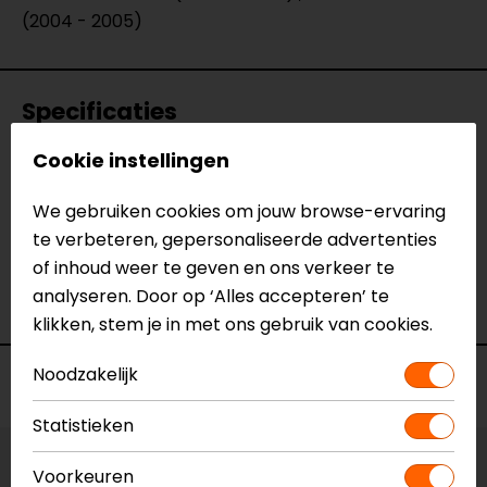
(2004 - 2005)
Specificaties
Cookie instellingen
Naam
Kentekenplaathouder Suzuki GSX-
R600/750
We gebruiken cookies om jouw browse-ervaring
Model
SP6104/04-BN
te verbeteren, gepersonaliseerde advertenties
Merk
Barracuda
of inhoud weer te geven en ons verkeer te
Kleur
N.v.t.
analyseren. Door op ‘Alles accepteren’ te
Motormerk
Suzuki
klikken, stem je in met ons gebruik van cookies.
Noodzakelijk
Voorraad
Statistieken
Vestiging Apeldoorn
Voorkeuren