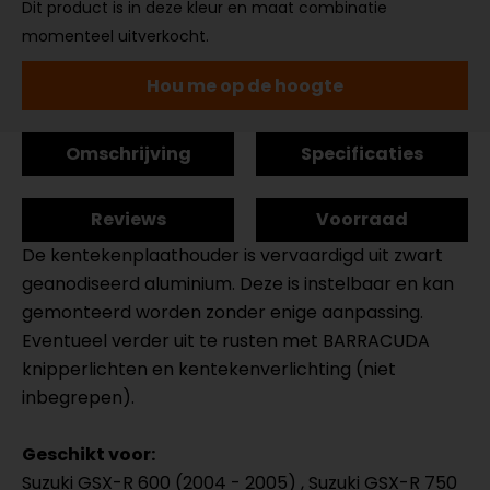
Dit product is in deze kleur en maat combinatie
momenteel uitverkocht.
Hou me op de hoogte
Omschrijving
Specificaties
Reviews
Voorraad
De kentekenplaathouder is vervaardigd uit zwart
geanodiseerd aluminium. Deze is instelbaar en kan
gemonteerd worden zonder enige aanpassing.
Eventueel verder uit te rusten met BARRACUDA
knipperlichten en kentekenverlichting (niet
inbegrepen).
Geschikt voor:
Suzuki GSX-R 600 (2004 - 2005) , Suzuki GSX-R 750