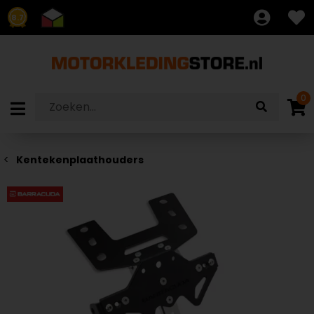
8.7
0
Kentekenplaathouders