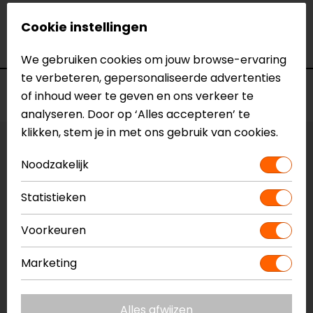
Model
HA1119
Cookie instellingen
Merk
Barracuda
Kleur
N.v.t.
We gebruiken cookies om jouw browse-ervaring
te verbeteren, gepersonaliseerde advertenties
Voorraad
of inhoud weer te geven en ons verkeer te
analyseren. Door op ‘Alles accepteren’ te
klikken, stem je in met ons gebruik van cookies.
Vestiging Apeldoorn
Noodzakelijk
Niet op voorraad
Vestiging Breda
Statistieken
Niet op voorraad
Voorkeuren
Vestiging Capelle a/d IJssel
Niet op voorraad
Marketing
Vestiging Eindhoven
Niet op voorraad
Alles afwijzen