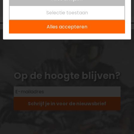
Vestiging Vianen
Niet op voorraad
Selectie toestaan
Alles accepteren
Op de hoogte blijven?
Schrijf je in voor de nieuwsbrief