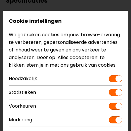
Specificaties
Naam
Achterspatbord Ducati Monster
Cookie instellingen
Model
DN6104/A
Merk
Barracuda
We gebruiken cookies om jouw browse-ervaring
Kleur
N.v.t.
te verbeteren, gepersonaliseerde advertenties
of inhoud weer te geven en ons verkeer te
analyseren. Door op ‘Alles accepteren’ te
Voorraad
klikken, stem je in met ons gebruik van cookies.
Noodzakelijk
Vestiging Apeldoorn
Niet op voorraad
Statistieken
Vestiging Breda
Voorkeuren
Niet op voorraad
Vestiging Capelle a/d IJssel
Marketing
Niet op voorraad