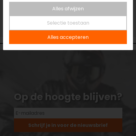
Vestiging Eindhoven
Alles afwijzen
Niet op voorraad
Vestiging Vianen
Selectie toestaan
Niet op voorraad
Alles accepteren
Op de hoogte blijven?
Schrijf je in voor de nieuwsbrief