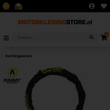
8.7
0
Kettingsloten