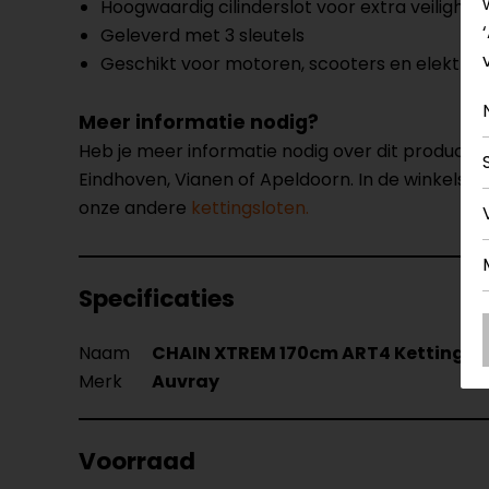
Hoogwaardig cilinderslot voor extra veiligheid
Geleverd met 3 sleutels
Geschikt voor motoren, scooters en elektris
Meer informatie nodig?
Heb je meer informatie nodig over dit product
Eindhoven, Vianen of Apeldoorn. In de winkels 
onze andere
kettingsloten.
Specificaties
Naam
CHAIN XTREM 170cm ART4 Kettingsl
Merk
Auvray
Voorraad