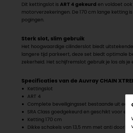
Dit kettingslot is
ART 4 gekeurd
en voldoet ook
motorverzekeringen. De 170 cm lange ketting i
pogingen.
Sterk slot, slim gebruik
Het hoogwaardige cilinderslot biedt uitsteken
langere tijd parkeert, deze set biedt optimale 
zekerheid. Het schijfremslot gebruik je los als 
Specificaties van de Auvray CHAIN XTR
Kettingslot
ART 4
Complete beveiligingsset bestaande uit een g
SRA Class goedgekeurd en geschikt voor eis
Ketting 170 cm
Dikke schakels van 13,5 mm met anti doorkn