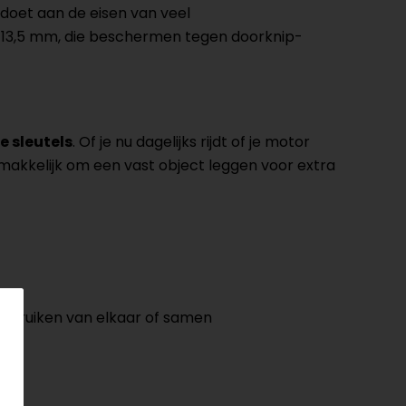
ldoet aan de eisen van veel
n 13,5 mm, die beschermen tegen doorknip-
e sleutels
. Of je nu dagelijks rijdt of je motor
 makkelijk om een vast object leggen voor extra
 gebruiken van elkaar of samen