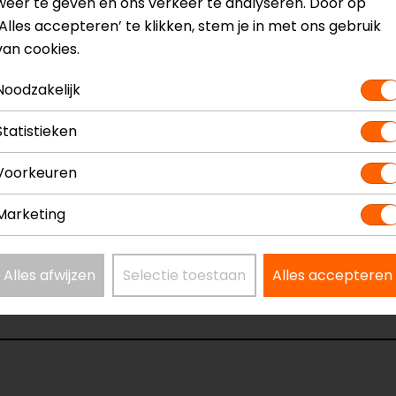
weer te geven en ons verkeer te analyseren. Door op
‘Alles accepteren’ te klikken, stem je in met ons gebruik
van cookies.
che tweewielers
Noodzakelijk
? Neem dan
contact
met ons op of kom langs in één van
o
Statistieken
kun je het product bekijken & passen en staan onze verko
Voorkeuren
Marketing
Alles afwijzen
Selectie toestaan
Alles accepteren
ot
Model
1565
Kleur
Fluo