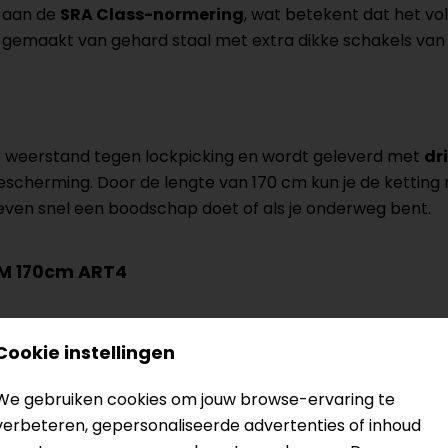
 aan de
SRA Class-normering
, wat betekent dat het vo
s gemaakt van gehard staal met extra dikke schakels va
de weerstand tegen lockpicking en wordt geleverd met
dri
bescherming. Door de lengte van 170 cm kun je de ketting
je even snel een boodschap doet of als je onderweg bent.
EM 170cm ART4
eharde stalen ketting en een sterk schijfremslot, los te
Cookie instellingen
en van motorverzekeringen
We gebruiken cookies om jouw browse-ervaring te
verbeteren, gepersonaliseerde advertenties of inhoud
ip bescherming