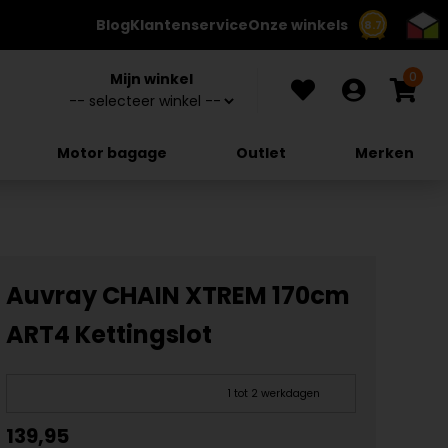
Blog
Klantenservice
Onze winkels
8.7
0
Mijn winkel
Motor bagage
Outlet
Merken
Auvray CHAIN XTREM 170cm
ART4 Kettingslot
1 tot 2 werkdagen
139,95