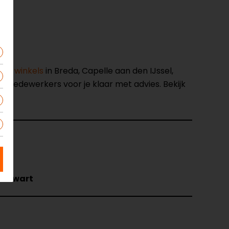
nze winkels
in Breda, Capelle aan den IJssel,
opmedewerkers voor je klaar met advies. Bekijk
13
r-Zwart