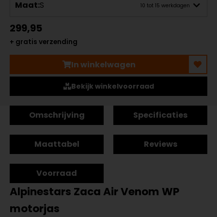
Maat:
S
10 tot 15 werkdagen
299,95
+ gratis verzending
In winkelwagen
Bekijk winkelvoorraad
Omschrijving
Specificaties
Maattabel
Reviews
Voorraad
Alpinestars Zaca Air Venom WP
motorjas