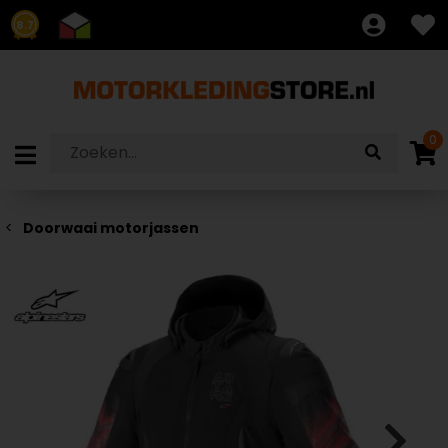
8.7
0
Doorwaai motorjassen