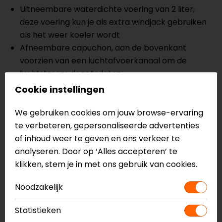
Uitneembare waterdichte voering van 2 liter,
deze voering kun je als extra windjack gebruiken
als het weer koeler wordt
Afneembare capuchon, aan de bovenkant
voorzien van een luchtafvoerkanaal om de
luchtstroom door te laten
3D mesh gecombineerd met 450D poly-stof op
Cookie instellingen
de buitenste armen, schouders en zijkanten voor
CE-gecertificeerde slijtvastheid
We gebruiken cookies om jouw browse-ervaring
DFS Lite externe schouder sliders
te verbeteren, gepersonaliseerde advertenties
Voorbereid voor de Tech-Air 3 en Tech-Air 5
of inhoud weer te geven en ons verkeer te
airbag
analyseren. Door op ‘Alles accepteren’ te
Stretch-softshell-inzetstukken zorgen voor een
klikken, stem je in met ons gebruik van cookies.
perfecte pasvorm voor het Tech-Air
Noodzakelijk
airbagsysteem
Nucleon Flex Plus CE-niveau 1 schouder- en
Statistieken
elleboogprotectoren