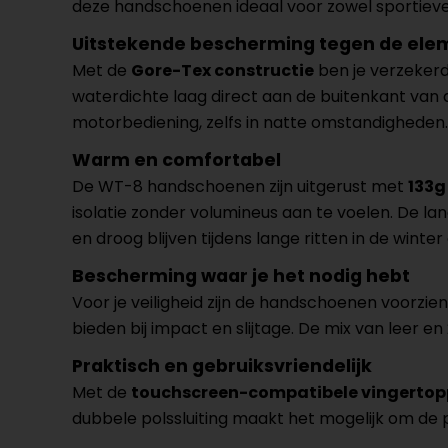
deze handschoenen ideaal voor zowel sportieve ri
Uitstekende bescherming tegen de el
Met de
Gore-Tex constructie
ben je verzeker
waterdichte laag direct aan de buitenkant van
motorbediening, zelfs in natte omstandigheden.
Warm en comfortabel
De WT-8 handschoenen zijn uitgerust met
133g
isolatie zonder volumineus aan te voelen. De 
en droog blijven tijdens lange ritten in de winter
Bescherming waar je het nodig hebt
Voor je veiligheid zijn de handschoenen voorzie
bieden bij impact en slijtage. De mix van leer en
Praktisch en gebruiksvriendelijk
Met de
touchscreen-compatibele vingerto
dubbele polssluiting maakt het mogelijk om de pa