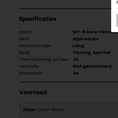
Specificaties
Naam
WT-8 Gore-Tex Ins
Merk
Alpinestars
Manchetlengte
Lang
Rijstijl
Touring, Sportief
Thermovoering Ja/Nee
Ja
Ventilatie
Niet geventileerd
Waterdicht
Ja
Voorraad
Kleur:
Zwart-Blauw