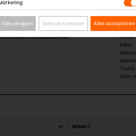
Marketing
Alles afwijzen
Selectie toestaan
Alles accepteren
ulated Motorhandschoenen
Model
Kleur
Materi
Seizoe
Touch 
Vizier 
Maat:
S