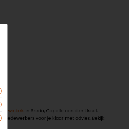
nze winkels
in Breda, Capelle aan den IJssel,
opmedewerkers voor je klaar met advies. Bekijk