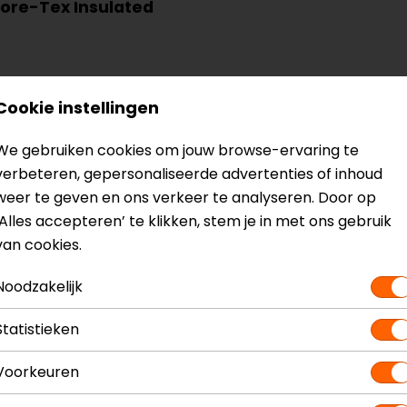
Gore-Tex Insulated
Cookie instellingen
We gebruiken cookies om jouw browse-ervaring te
verbeteren, gepersonaliseerde advertenties of inhoud
weer te geven en ons verkeer te analyseren. Door op
‘Alles accepteren’ te klikken, stem je in met ons gebruik
van cookies.
Noodzakelijk
Statistieken
? Neem dan
contact
met ons op of kom langs in één van
o
Voorkeuren
kun je het product bekijken & passen en staan onze verko