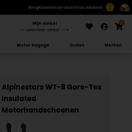
Blog
Klantenservice
Onze winkels
8.7
0
Mijn winkel
Motor bagage
Outlet
Merken
Alpinestars WT-8 Gore-Tex
Insulated
Motorhandschoenen