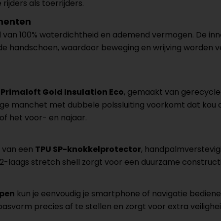
jders als toerrijders.
ementen
d van 100% waterdichtheid en ademend vermogen. De in
 de handschoen, waardoor beweging en wrijving worden v
 Primaloft Gold Insulation Eco
, gemaakt van gerecycle
lange manchet met dubbele polssluiting voorkomt dat kou
 of het voor- en najaar.
n van een
TPU SP-knokkelprotector
, handpalmverstevig
 2-laags stretch shell zorgt voor een duurzame constructie
ppen
kun je eenvoudig je smartphone of navigatie bedien
svorm precies af te stellen en zorgt voor extra veilighei