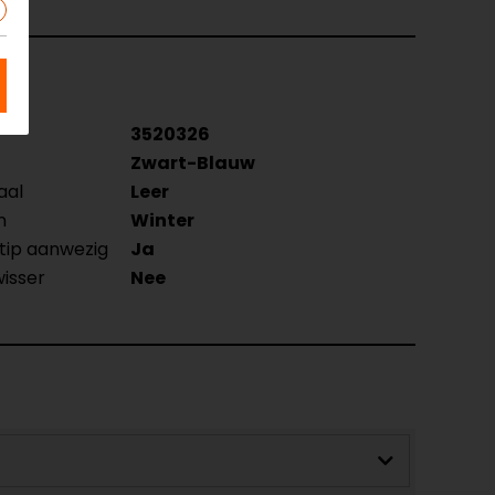
3520326
Zwart-Blauw
aal
Leer
n
Winter
tip aanwezig
Ja
wisser
Nee