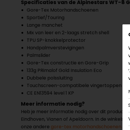
Specificaties van de Alpinestars WT-8 
Gore-Tex Motorhandschoenen
Sportief/Touring
Lange manchet
Mix van leer en 2-laags stretch shell
TPU SP-knokkelprotector
Handpalmverstevigingen
Palmslider
Gore-Tex constructie en Gore-Grip
133g PRimalof Gold Insulation Eco
Dubbele polssluiting
Touchscreen-compatibele vingertoppen
CE EN13594 level 1 KP
Meer informatie nodig?
Heb je meer informatie nodig over dit product
Eindhoven, Vianen of Apeldoorn. In de winkels 
onze andere
gore-tex motorhandschoenen.