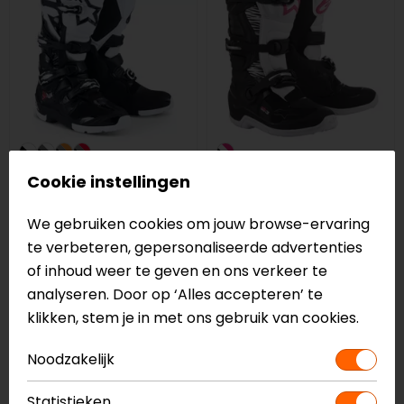
Alpinestars
Alpinestars
Cookie instellingen
2026 Tech 7 Enduro
Stella Tech 3
Motorlaarzen
We gebruiken cookies om jouw browse-ervaring
479,95
259,95
te verbeteren, gepersonaliseerde advertenties
of inhoud weer te geven en ons verkeer te
Crosslaarzen kopen voor ultieme
analyseren. Door op ‘Alles accepteren’ te
klikken, stem je in met ons gebruik van cookies.
bescherming
Voorkom een blessure en koop een paar stevige
Noodzakelijk
crosslaarzen, we hebben ze in verschillende soorten
Statistieken
en maten, met of zonder scharnier en in verschillende