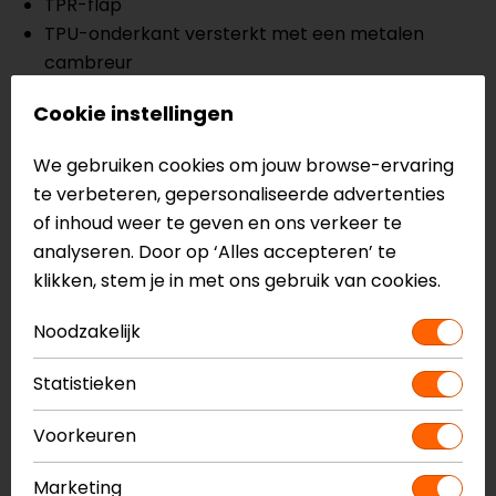
TPR-flap
TPU-onderkant versterkt met een metalen
cambreur
Verlengde microvezel gaiter
Cookie instellingen
Snelsluitsysteem met polymeer gespen plus een
aluminium frame
We gebruiken cookies om jouw browse-ervaring
Alle gespen zijn eenvoudig te vervangen
te verbeteren, gepersonaliseerde advertenties
Zacht polyfoam bij enkels
of inhoud weer te geven en ons verkeer te
Uitneembaar anatomisch voetbed
analyseren. Door op ‘Alles accepteren’ te
Exclusieve rubberen buitenzool
klikken, stem je in met ons gebruik van cookies.
Zool en voetsteun zijn vervangbaar
Hogere mediale gedeelte heeft een rubberen
Noodzakelijk
patch met honingraatstructuur voor maximale
grip
Statistieken
CE EN13634
Voorkeuren
Meer informatie nodig?
Heb je meer informatie nodig over dit product?
Marketing