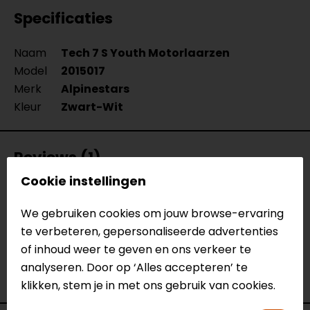
Specificaties
Naam
Tech 7 S Youth Motorlaarzen
Model
2015017
Merk
Alpinestars
Kleur
Zwart-Wit
Reviews (1)
Cookie instellingen
We gebruiken cookies om jouw browse-ervaring
12-02-2025
te verbeteren, gepersonaliseerde advertenties
geen toelichting gegeven
of inhoud weer te geven en ons verkeer te
- Van Muylem
analyseren. Door op ‘Alles accepteren’ te
klikken, stem je in met ons gebruik van cookies.