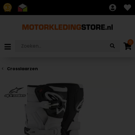
8.7
0
Crosslaarzen