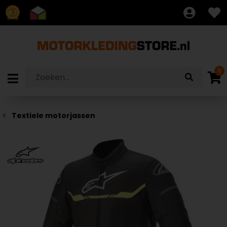
8.7
0
Textiele motorjassen