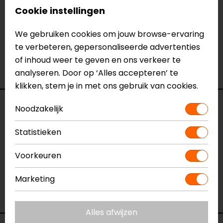
Specificaties
Cookie instellingen
Naam
T-SP S Waterproof Motorjas
We gebruiken cookies om jouw browse-ervaring
Model
3200120
te verbeteren, gepersonaliseerde advertenties
Merk
Alpinestars
of inhoud weer te geven en ons verkeer te
Kleur
Zwart-Fluor
analyseren. Door op ‘Alles accepteren’ te
klikken, stem je in met ons gebruik van cookies.
Reviews (1)
Noodzakelijk
Statistieken
23-02-2021
Voorkeuren
Past perfect. Heerlijke jas!
Marketing
- Derksen
Alles afwijzen