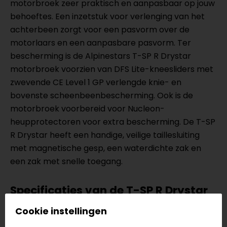
motorbroek zeer praktisch en aanpasbaar op jouw
behoeftes. Een inzetstuk voor verlenging van het
achterbeen zorgt voor een pasvorm over de
motorlaars en een aanpasbare pasvorm. Ter
bescherming is de Alpinestars T-SP R Drystar
motorbroek voorzien van DFS Lite-kneesliders met
zwevende CE Level 1 GP verlengde knie- en
bovenste scheenbeenbescherming. Ook is de
motorbroek voorbereid voor Nucleon-
heupprotectoren voor extra bescherming. De T-SP
R Drystar heeft een handige, veilige taillesluiting
met magnetische gesp, een waterdichte zak en
een zak met snelle toegang.
Specificaties van de T-SP R Drystar
Ergonomische enkelconstructie die in of over je
Cookie instellingen
motorlaarzen of -schoenen past