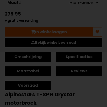
Maat:
L
10 tot 14 werkdagen
279,95
+ gratis verzending
In winkelwagen
Bekijk winkelvoorraad
Omschrijving
Specificaties
Maattabel
Reviews
Voorraad
Alpinestars T-SP R Drystar
motorbroek