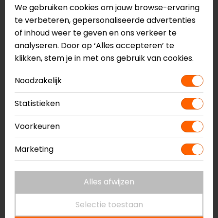
Stretch softshell-inzetstukken
We gebruiken cookies om jouw browse-ervaring
Drystar waterdicht en ademend membraan
te verbeteren, gepersonaliseerde advertenties
Uitneembare thermische korte broek
of inhoud weer te geven en ons verkeer te
Magnetische gesp bij taille sluiting
analyseren. Door op ‘Alles accepteren’ te
Waterdichte zak en snel toegankelijke zak
klikken, stem je in met ons gebruik van cookies.
Voorbereid voor heupprotectoren
Noodzakelijk
Meerdere ventilatieopeningen
DFS Lite kneesliders
Statistieken
GP verlengde knie- en bovenste
scheenbeenprotectoren
Voorkeuren
CE II EN 17092-4:2020 Klasse A
Marketing
Meer informatie nodig?
Heb je meer informatie nodig over dit product?
Alles afwijzen
Neem dan
contact
met ons op of kom langs in één
van
onze winkels
in Breda, Capelle aan den IJssel,
Selectie toestaan
Eindhoven, Vianen of Apeldoorn. In de winkels kun je