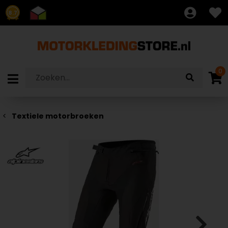
8.7
0
Textiele motorbroeken