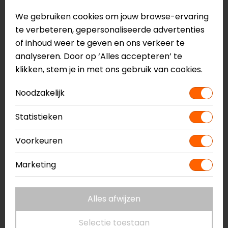
tijdens het rijden
We gebruiken cookies om jouw browse-ervaring
Verstelbare tailleband met klittenband
te verbeteren, gepersonaliseerde advertenties
Verbindingsrits voor broek
of inhoud weer te geven en ons verkeer te
Voorbereid voor rug- en borstprotector
analyseren. Door op ‘Alles accepteren’ te
Twee externe zakken met ritssluiting
klikken, stem je in met ons gebruik van cookies.
Waterdichte binnenzak
Geborduurde logo’s
Noodzakelijk
Reflecterende details
DFS schoudersliders
Statistieken
Nucleon Flex Plus schouder- en
Voorkeuren
elleboogprotectoren
CE II EN 17092-4:2020 Klasse A
Marketing
Meer informatie nodig?
Alles afwijzen
Heb je meer informatie nodig over dit product?
Neem dan
contact
met ons op of kom langs in één
Selectie toestaan
van
onze winkels
in Breda, Capelle aan den IJssel,