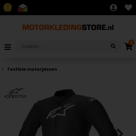
8.7
0
Textiele motorjassen