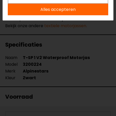
Eindhoven, Vianen of Apeldoorn. In de winkels kun je
Alles accepteren
het product bekijken & passen en staan onze
verkoopmedewerkers voor je klaar met advies.
Bekijk onze andere
textiele motorjassen.
Specificaties
Naam
T-SP 1 V2 Waterproof Motorjas
Model
3200224
Merk
Alpinestars
Kleur
Zwart
Voorraad