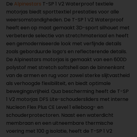
De
Alpinestars
T-SP 1 V2 Waterproof textiele
motorjas biedt sporttextiel prestaties voor alle
weersomstandigheden. De T-SP 1 V2 Waterproof
heeft een op maat gemaakt 3D-sport silhouet met
verbeterde selectie van stretchmateriaal en heeft
een gemoderniseerde look met verfijnde details
zoals geborduurde logo’s en reflecterende details.
De Alpinestars motorjas is gemaakt van een 600D
polystof met stretch softshell aan de binnenkant
van de armen en rug voor zowel sterke slijtvastheid
als verhoogde flexibiliteit, en biedt optimale
bewegingsvrijheid. Qua bescherming heeft de T-SP
1 V2 motorjas DFS Lite-schoudersliders met interne
Nucleon Flex Plus CE Level 1 elleboog- en
schouderprotectoren. Naast een waterdicht
membraan en een uitneembare thermische
voering met 100 g isolatie, heeft de T-SP 1 V2