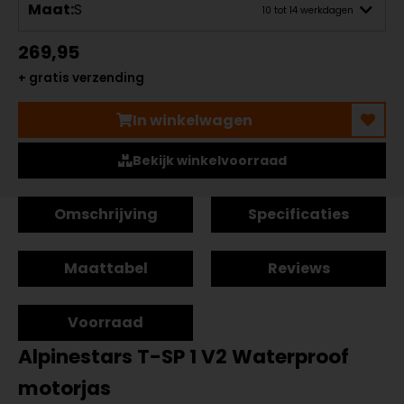
Maat:
S
10 tot 14 werkdagen
269,95
+ gratis verzending
In winkelwagen
Bekijk winkelvoorraad
Omschrijving
Specificaties
Maattabel
Reviews
Voorraad
Alpinestars T-SP 1 V2 Waterproof
motorjas