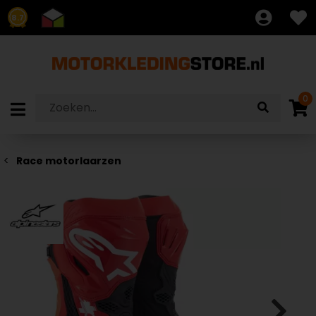
8.7
0
Race motorlaarzen