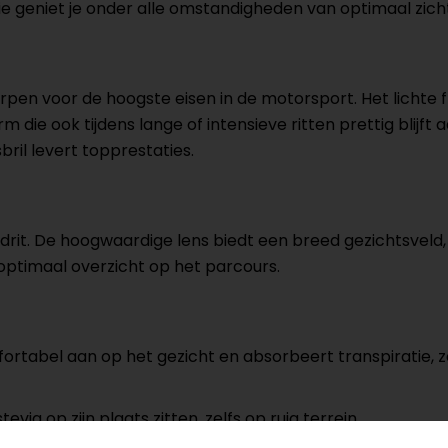
geniet je onder alle omstandigheden van optimaal zich
pen voor de hoogste eisen in de motorsport. Het lichte 
e ook tijdens lange of intensieve ritten prettig blijft a
ril levert topprestaties.
oadrit. De hoogwaardige lens biedt een breed gezichtsveld,
 optimaal overzicht op het parcours.
tabel aan op het gezicht en absorbeert transpiratie, zod
vig op zijn plaats zitten, zelfs op ruig terrein.