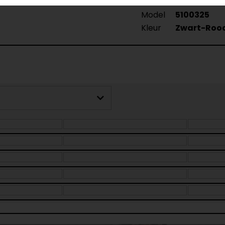
Model
5100325
Kleur
Zwart-Roo