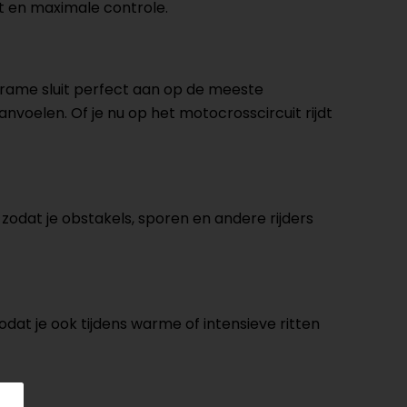
t en maximale controle.
frame sluit perfect aan op de meeste
anvoelen. Of je nu op het motocrosscircuit rijdt
 zodat je obstakels, sporen en andere rijders
at je ook tijdens warme of intensieve ritten