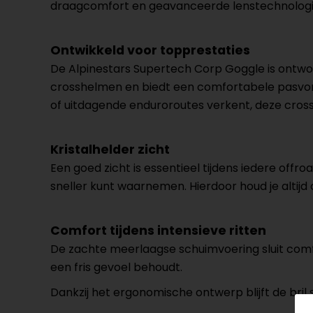
draagcomfort en geavanceerde lenstechnologie 
Ontwikkeld voor topprestaties
De Alpinestars Supertech Corp Goggle is ontwor
crosshelmen en biedt een comfortabele pasvorm di
of uitdagende enduroroutes verkent, deze crossb
Kristalhelder zicht
Een goed zicht is essentieel tijdens iedere offr
sneller kunt waarnemen. Hierdoor houd je altijd
Comfort tijdens intensieve ritten
De zachte meerlaagse schuimvoering sluit comfor
een fris gevoel behoudt.
Dankzij het ergonomische ontwerp blijft de bril ste