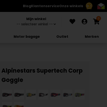
Blog
Klantenservice
Onze winkels
8.7
0
Mijn winkel
Motor bagage
Outlet
Merken
Alpinestars Supertech Corp
Goggle