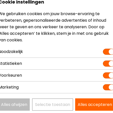
Cookie instellingen
We gebruiken cookies om jouw browse-ervaring te
stante luchtcirculatie achter de lens. Hierdoor wordt co
verbeteren, gepersonaliseerde advertenties of inhoud
weer te geven en ons verkeer te analyseren. Door op
‘Alles accepteren’ te klikken, stem je in met ons gebruik
van cookies.
ch Corp Goggle stevig op zijn plaats, zodat je ook tijd
Noodzakelijk
Statistieken
? Neem dan
contact
met ons op of kom langs in één van
o
Voorkeuren
kun je het product bekijken & passen en staan onze verko
Marketing
Alles afwijzen
Selectie toestaan
Alles accepteren