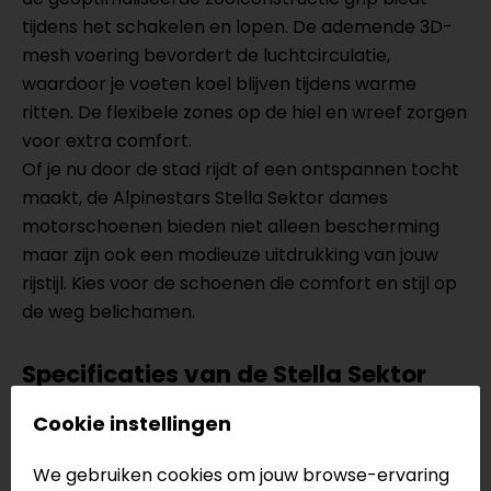
tijdens het schakelen en lopen. De ademende 3D-
mesh voering bevordert de luchtcirculatie,
waardoor je voeten koel blijven tijdens warme
ritten. De flexibele zones op de hiel en wreef zorgen
voor extra comfort.
Of je nu door de stad rijdt of een ontspannen tocht
maakt, de Alpinestars Stella Sektor dames
motorschoenen bieden niet alleen bescherming
maar zijn ook een modieuze uitdrukking van jouw
rijstijl. Kies voor de schoenen die comfort en stijl op
de weg belichamen.
Specificaties van de Stella Sektor
Specifiek ontworpen voor de dames pasvorm
Cookie instellingen
Bovenwerk gemaakt van microvezel
3D-dimensionale enkelbescherming
We gebruiken cookies om jouw browse-ervaring