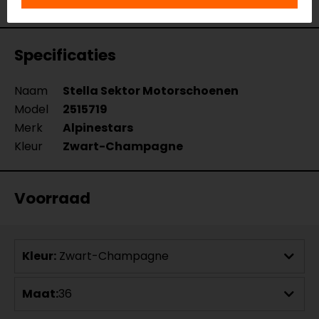
Bekijk onze andere
sportieve motorschoenen.
Specificaties
Naam
Stella Sektor Motorschoenen
Model
2515719
Merk
Alpinestars
Kleur
Zwart-Champagne
Voorraad
Kleur:
Zwart-Champagne
Maat:
36