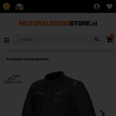
8.7
0
Textiele motorjassen