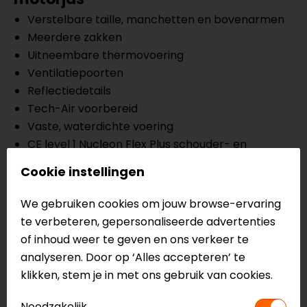
Verstelbare taille, manchetten en bovenarmen
Meerdere zakken
Uitneembare thermovoering
Ventilatiepoorten
Reflectiedetails
Tech-Air voorbereid
Vaste, waterdichte voering
CE level 1 Nucleon Flex Plus schouder- en
elleboogprotectoren
Cookie instellingen
CE level A
CE II EN 17092-4:2020
We gebruiken cookies om jouw browse-ervaring
te verbeteren, gepersonaliseerde advertenties
Meer informatie nodig?
of inhoud weer te geven en ons verkeer te
analyseren. Door op ‘Alles accepteren’ te
Heb je meer informatie nodig over dit product?
klikken, stem je in met ons gebruik van cookies.
Neem dan
contact
met ons op of kom langs in één
van
onze winkels
in Breda, Capelle aan den IJssel,
Noodzakelijk