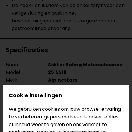
De haak- en lusriem van de enkel zorgt voor een
veilige sluiting en past in het
beschermingspaneel om te zorgen voor een
gestroomlijnde afwerking.
Specificaties
Naam
Sektor Riding Motorschoenen
Model
2515518
Merk
Alpinestars
Kleur
Zwart
Cookie instellingen
Hoofdsluiting
Veters, Klittenband
Materiaal
Synthetisch
We gebruiken cookies om jouw browse-ervaring
Rijstijl
Urban, Sportief
te verbeteren, gepersonaliseerde advertenties
Schachthoogte
Laag
of inhoud weer te geven en ons verkeer te
Seizoen
Zomer