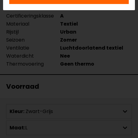
Aanritsbaar
Niet aanritsbaar
Certificeringsklasse
A
Materiaal
Textiel
Rijstijl
Urban
Seizoen
Zomer
Ventilatie
Luchtdoorlatend textiel
Waterdicht
Nee
Thermovoering
Geen thermo
Voorraad
Kleur:
Zwart-Grijs
Maat:
L