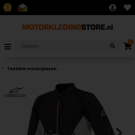
8.7
0
Textiele motorjassen