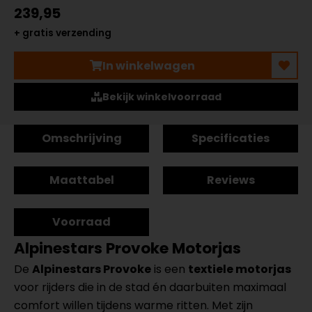
239,95
+ gratis verzending
In winkelwagen
Bekijk winkelvoorraad
Omschrijving
Specificaties
Maattabel
Reviews
Voorraad
Alpinestars Provoke Motorjas
De
Alpinestars Provoke
is een
textiele motorjas
voor rijders die in de stad én daarbuiten maximaal
comfort willen tijdens warme ritten. Met zijn