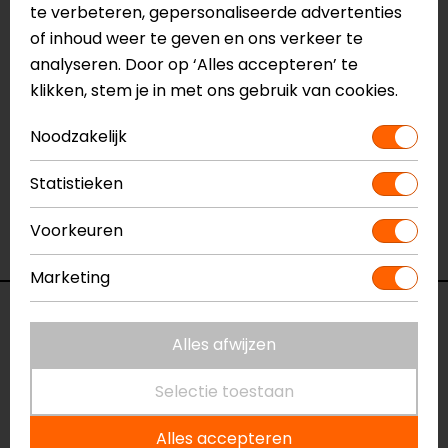
CE EN17092, level A
te verbeteren, gepersonaliseerde advertenties
of inhoud weer te geven en ons verkeer te
Meer informatie nodig?
analyseren. Door op ‘Alles accepteren’ te
Heb je meer informatie nodig over dit product?
klikken, stem je in met ons gebruik van cookies.
Neem dan
contact
met ons op of kom langs in één
van
onze winkels
in Breda, Capelle aan den IJssel,
Noodzakelijk
Eindhoven, Vianen of Apeldoorn. In de winkels kun je
Statistieken
het product bekijken & passen en staan onze
verkoopmedewerkers voor je klaar met advies.
Voorkeuren
Bekijk onze andere
textiele motorjassen.
Marketing
Specificaties
Alles afwijzen
Naam
Provoke Motorjas
Selectie toestaan
Model
3301426
Merk
Alpinestars
Alles accepteren
Kleur
Zwart-Grijs