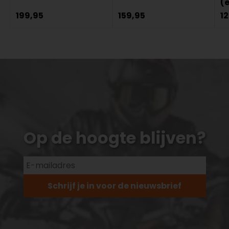
(
199,95
159,95
1
Op de hoogte blijven?
Schrijf je in voor de nieuwsbrief