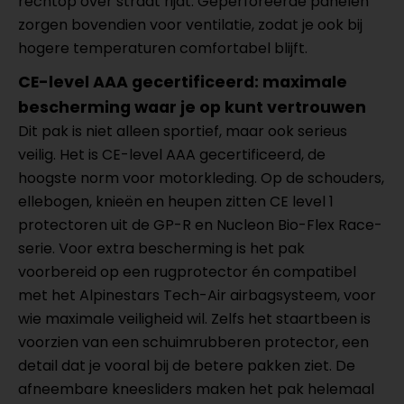
rechtop over straat rijdt.
Geperforeerde panelen
zorgen bovendien voor ventilatie, zodat je ook bij
hogere temperaturen comfortabel blijft.
CE-level AAA gecertificeerd: maximale
bescherming waar je op kunt vertrouwen
Dit pak is niet alleen sportief, maar ook serieus
veilig. Het is CE-level AAA gecertificeerd, de
hoogste norm voor motorkleding. Op de schouders,
ellebogen, knieën en heupen zitten CE level 1
protectoren uit de GP-R en Nucleon Bio-Flex Race-
serie. Voor extra bescherming is het pak
voorbereid op een rugprotector én compatibel
met het
Alpinestars Tech-Air airbagsysteem
, voor
wie maximale veiligheid wil. Zelfs het staartbeen is
voorzien van een schuimrubberen protector, een
detail dat je vooral bij de betere pakken ziet. De
afneembare kneesliders maken het pak helemaal