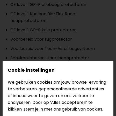
CE level 1 GP-R elleboog protectoren
CE level 1
N
ucleon Bio-Flex Race
heupprotectoren
CE level 1 GP-R knie protectoren
Voorbereid voor rugprotector
Voorbereid voor Tech-Air airbagsysteem
Schuimrubberen staartbeenprotector
Afneembare kneesliders
Cookie instellingen
Geperforeerd leer voor ventilatie
We gebruiken cookies om jouw browse-ervaring
Stretch zones voor extra comfort
te verbeteren, gepersonaliseerde advertenties
Race fit pasvorm
of inhoud weer te geven en ons verkeer te
analyseren. Door op ‘Alles accepteren’ te
CE level AAA
klikken, stem je in met ons gebruik van cookies.
Meer informatie nodig?