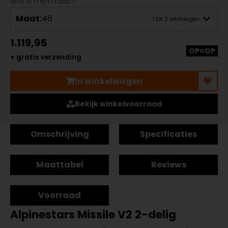
Wat is mijn maat?
Maat:
46
1 tot 2 werkdagen
1.119,95
OP=OP
+ gratis verzending
In winkelwagen
Bekijk winkelvoorraad
Omschrijving
Specificaties
Maattabel
Reviews
Voorraad
Alpinestars Missile V2 2-delig