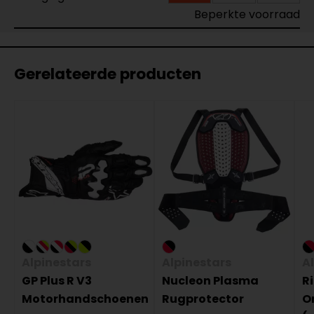
Beperkte voorraad
Gerelateerde producten
Alpinestars
Alpinestars
A
GP Plus R V3
Nucleon Plasma
Ri
Motorhandschoenen
Rugprotector
O