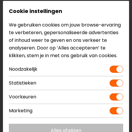
Voorraad
Cookie instellingen
We gebruiken cookies om jouw browse-ervaring
Kleur:
Bruin
te verbeteren, gepersonaliseerde advertenties
of inhoud weer te geven en ons verkeer te
analyseren. Door op ‘Alles accepteren’ te
Maat:
5 US (EU-Maat 36)
klikken, stem je in met ons gebruik van cookies.
Vestiging Apeldoorn
Noodzakelijk
Niet op voorraad
Vestiging Breda
Statistieken
Niet op voorraad
Voorkeuren
Vestiging Capelle a/d IJssel
Beperkte voorraad
Marketing
Vestiging Eindhoven
Niet op voorraad
Alles afwijzen