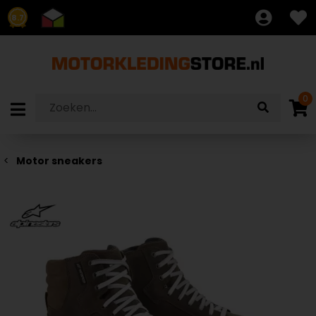
8.7
0
Motor sneakers