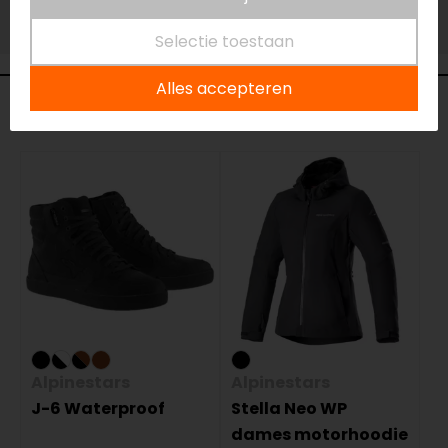
Vestiging Vianen
Niet op voorraad
Selectie toestaan
Alles accepteren
Gerelateerde producten
Alpinestars
Alpinestars
J-6 Waterproof
Stella Neo WP
dames motorhoodie