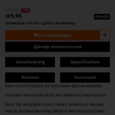
179,95
-30%
125,95
OP=OP
Je bespaart 54,00 + gratis verzending
In winkelwagen
Bekijk winkelvoorraad
Omschrijving
Specificaties
Reviews
Voorraad
Zeer comfortabele en sportieve dames sneaker.
Voorzien een waterdicht en ademend membraan.
Door de verstigde zolen, hielen, enkels en neuzen
heb je de bescherming die je in een motorschoen