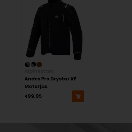
Alpinestars
Andes Pro Drystar XF
Motorjas
499,95