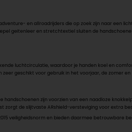
 adventure- en allroadrijders die op zoek zijn naar een l
oepel geitenleer en stretchtextiel sluiten de handschoen
ende luchtcirculatie, waardoor je handen koel en comfor
 zeer geschikt voor gebruik in het voorjaar, de zomer en 
o. De handschoenen zijn voorzien van een naadloze knokke
t zorgt de slijtvaste ARshield-versteviging voor extra 
15 veiligheidsnorm en bieden daarmee betrouwbare besch