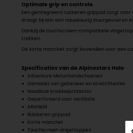
Optimale grip en controle
Een geïntegreerd rubberen grippad zorgt voor e
draagt bij aan een nauwkeurig stuurgevoel en ex
Dankzij de touchscreen-compatibele vingertopp
trekken.
De korte manchet zorgt bovendien voor een com
Specificaties van de Alpinestars Halo
Adventure Motorhandschoenen
Gemaakt van geitenleer en stretchtextiel
Naadloze knokkelprotector
Geperforeerd voor ventilatie
ARshield
Rubberen grippad
Korte manchet
Touchscreen vingertoppen