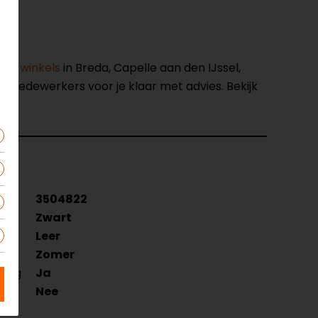
nze winkels
in Breda, Capelle aan den IJssel,
opmedewerkers voor je klaar met advies. Bekijk
3504822
Zwart
Leer
Zomer
ezig
Ja
Nee