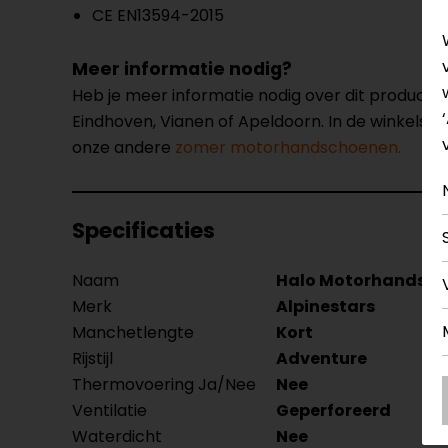
CE EN13594-2015
Meer informatie nodig?
Heb je meer informatie nodig over dit product
Eindhoven, Vianen of Apeldoorn. In de winkels 
onze andere
zomer motorhandschoenen.
Specificaties
Naam
Halo Motorhandsc
Merk
Alpinestars
Manchetlengte
Kort
Rijstijl
Adventure
Thermovoering Ja/Nee
Nee
Ventilatie
Geperforeerd
Waterdicht
Nee