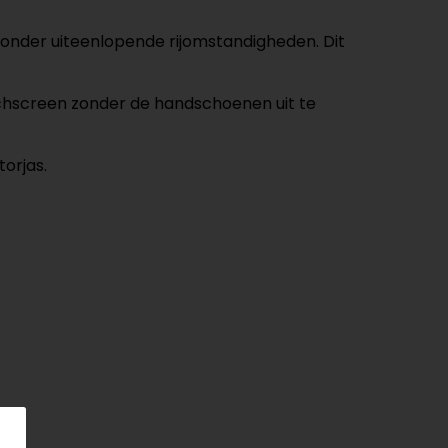
 onder uiteenlopende rijomstandigheden. Dit
chscreen zonder de handschoenen uit te
orjas.