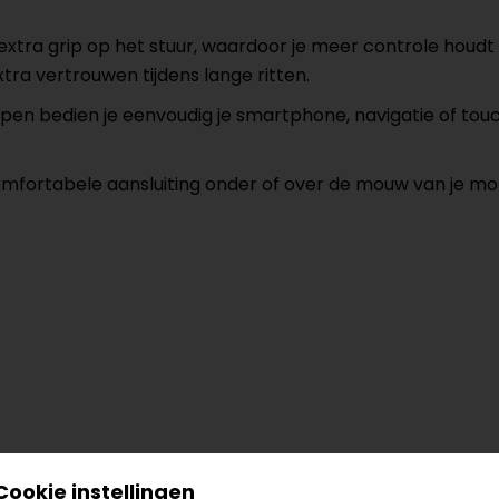
xtra grip op het stuur, waardoor je meer controle houdt
tra vertrouwen tijdens lange ritten.
en bedien je eenvoudig je smartphone, navigatie of tou
fortabele aansluiting onder of over de mouw van je mot
Cookie instellingen