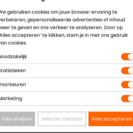
We gebruiken cookies om jouw browse-ervaring te
verbeteren, gepersonaliseerde advertenties of inhoud
weer te geven en ons verkeer te analyseren. Door op
? Neem dan
contact
met ons op of kom langs in één van
o
‘Alles accepteren’ te klikken, stem je in met ons gebruik
kun je het product bekijken & passen en staan onze verko
van cookies.
Noodzakelijk
Statistieken
hoenen
Model
Voorkeuren
Kleur
Marketing
Materiaal
Seizoen
Touch tip aanw
Alles afwijzen
Selectie toestaan
Alles accepteren
Vizier wisser