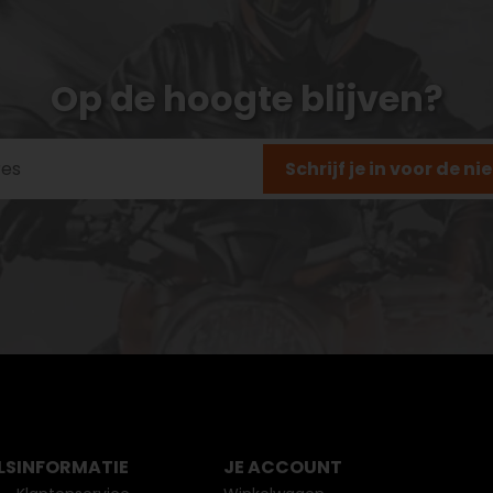
Op de hoogte blijven?
Schrijf je in voor de n
LS
INFORMATIE
JE ACCOUNT