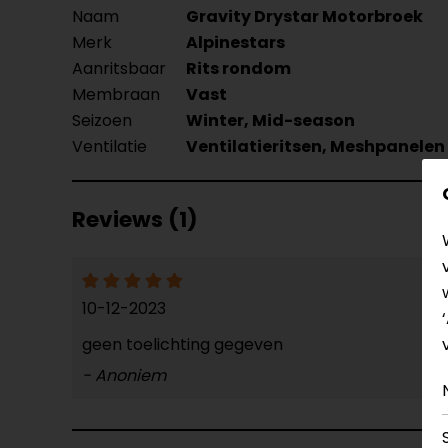
Naam
Gravity Drystar Motorbroek
Merk
Alpinestars
Aanritsbaar
Rits rondom
Membraan
Vast
Seizoen
Winter, Mid-season
Ventilatie
Ventilatieritsen, Meshpanelen
Reviews (1)
10-12-2023
geen toelichting gegeven
- Anoniem