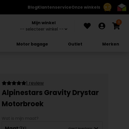
Blog
Klantenservice
Onze winkels
8.7
0
Mijn winkel
Motor bagage
Outlet
Merken
1 review
Alpinestars Gravity Drystar
Motorbroek
Wat is mijn maat?
Maat:
3XL
direct leverbaar