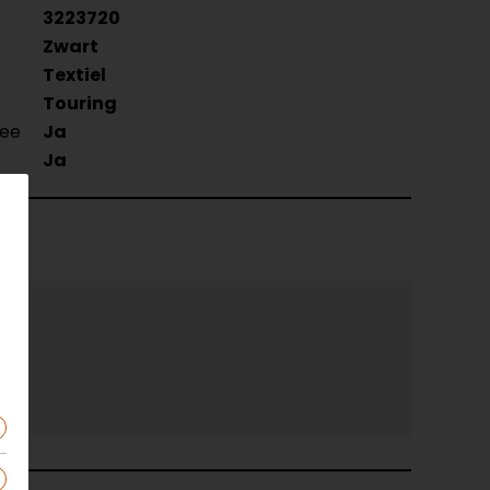
3223720
Zwart
Textiel
Touring
Nee
Ja
Ja