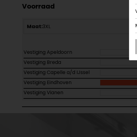
Voorraad
Maat:
3XL
Vestiging Apeldoorn
Vestiging Breda
Vestiging Capelle a/d IJssel
Vestiging Eindhoven
Vestiging Vianen