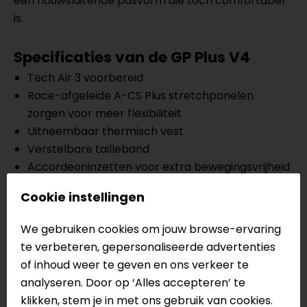
een nauwsluitende pasvorm die toch comfortabel
is.
Specificaties van de GP Plus V4
Tech Air 3 voorbereid
Race-afgeleide A-CS Plus stretchpanelen
zorgen voor meer flexibiliteit
Uitneembaar thermisch vest
Verstelbare tailleband
Accordeoninzetten voor extra bewegingsvrijheid
Ventilatieopeningen
Cookie instellingen
DFS schouder sliders
Twee externe zakken met ritssluiting
We gebruiken cookies om jouw browse-ervaring
Waterdichte binnenzak
te verbeteren, gepersonaliseerde advertenties
Nucleon Flex Plus schouderprotectoren
of inhoud weer te geven en ons verkeer te
GP-R Lite elleboogprotectoren
analyseren. Door op ‘Alles accepteren’ te
CE II EN 17092-3:2020, Klasse AA
klikken, stem je in met ons gebruik van cookies.