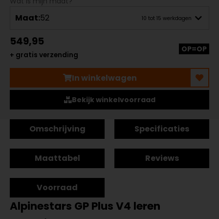
Wat is mijn maat?
Maat:
52
10 tot 15 werkdagen
549,95
OP=OP
+ gratis verzending
In winkelwagen
Bekijk winkelvoorraad
Omschrijving
Specificaties
Maattabel
Reviews
Voorraad
Alpinestars GP Plus V4 leren