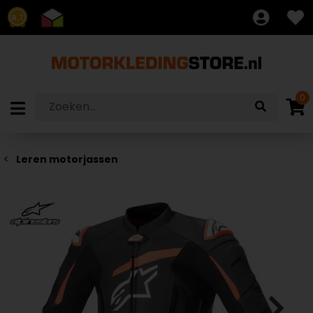
8.7
0
Leren motorjassen