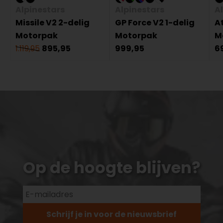
Alpinestars
Alpinestars
A
Missile V2 2-delig
GP Force V2 1-delig
A
Motorpak
Motorpak
M
1.119,95
895,95
999,95
6
Op de hoogte blijven?
Schrijf je in voor de nieuwsbrief