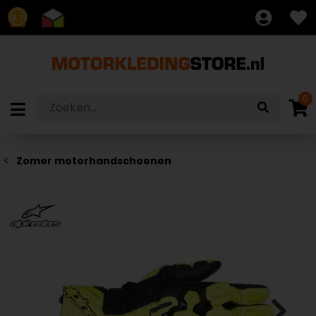
8.7
0
Zomer motorhandschoenen