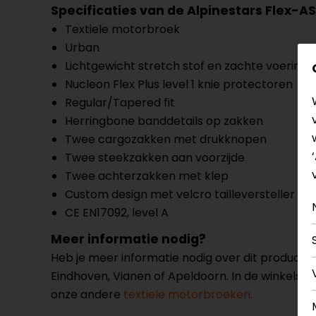
Specificaties van de Alpinestars Flex-A
Textiele motorbroek
Urban
Lichtgewicht stretch stof en zachte voering
Nucleon Flex Plus level 1 knie protectoren
Regular/Tapered fit
Herringbone banddetails op zakken
Twee cargozakken met drukknopen
Twee steekzakken aan voorzijde
Twee achterzakken met klep
Custom design met velcro tailleversteller
CE EN17092, level A
Meer informatie nodig?
Heb je meer informatie nodig over dit product
Eindhoven, Vianen of Apeldoorn. In de winkels 
onze andere
textiele motorbroeken.