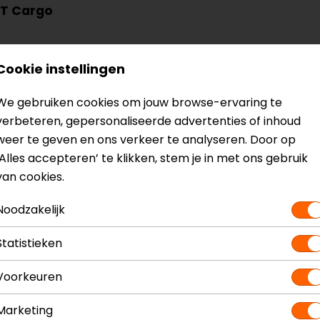
ST Cargo
Cookie instellingen
We gebruiken cookies om jouw browse-ervaring te
verbeteren, gepersonaliseerde advertenties of inhoud
weer te geven en ons verkeer te analyseren. Door op
‘Alles accepteren’ te klikken, stem je in met ons gebruik
van cookies.
Noodzakelijk
Statistieken
? Neem dan
contact
met ons op of kom langs in één van
o
Voorkeuren
kun je het product bekijken & passen en staan onze verko
Marketing