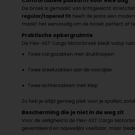
Comfortabele pasvorm voor elke dag
De broek is gemaakt van lichtgewicht stretchsto
regular/tapered fit
heeft de jeans een moderne,
maakt het eenvoudig om de broek perfect af t
Praktische opbergruimte
De Flex-AST Cargo Motorbroek biedt volop ruim
Twee cargozakken met drukknopen
Twee steekzakken aan de voorzijde
Twee achterzakken met klep
Zo heb je altijd genoeg plek voor je spullen, zond
Bescherming die je niet in de weg zit
Voor de veiligheid is de Flex-AST Cargo Motorb
geventileerd en nauwelijks voelbaar, maar biede