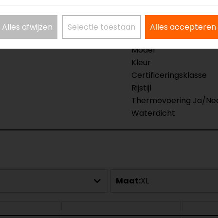
Alles afwijzen
Selectie toestaan
Alles accepteren
Model
Kleur
Certificeringsklasse
Rijstijl
Thermovoering Ja/Ne
Waterdicht
Maat:
XL