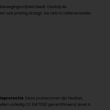
ewegingsvrijheid biedt. Dankzij de
r ook prettig draagt. De velcro tailleversteller
nieprotectie
. Deze protectoren zijn flexibel,
en volledig CE EN17092 gecertificeerd, level A.