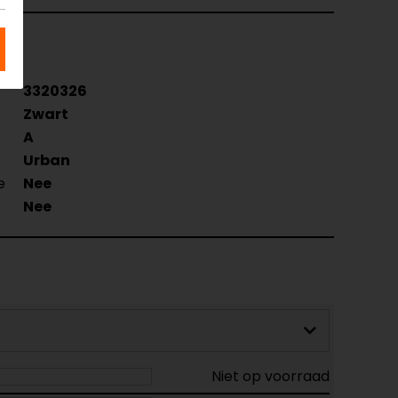
3320326
Zwart
A
Urban
e
Nee
Nee
Niet op voorraad