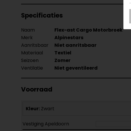
Specificaties
Naam
Flex-ast Cargo Motorbroek
Merk
Alpinestars
Aanritsbaar
Niet aanritsbaar
Materiaal
Textiel
Seizoen
Zomer
Ventilatie
Niet geventileerd
Voorraad
Kleur:
Zwart
Vestiging Apeldoorn