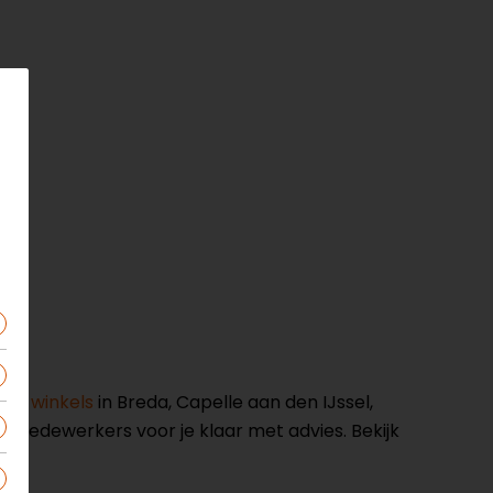
nze winkels
in Breda, Capelle aan den IJssel,
opmedewerkers voor je klaar met advies. Bekijk