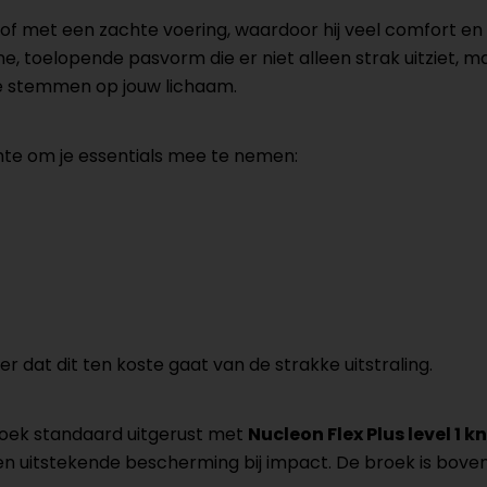
f met een zachte voering, waardoor hij veel comfort en b
 toelopende pasvorm die er niet alleen strak uitziet, maa
e stemmen op jouw lichaam.
te om je essentials mee te nemen:
er dat dit ten koste gaat van de strakke uitstraling.
roek standaard uitgerust met
Nucleon Flex Plus level 1 k
n uitstekende bescherming bij impact. De broek is bovendi