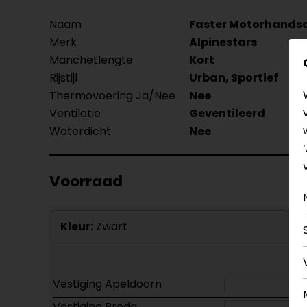
Naam
Faster Motorhands
Merk
Alpinestars
Manchetlengte
Kort
Rijstijl
Urban, Sportief
Thermovoering Ja/Nee
Nee
Ventilatie
Geventileerd
Waterdicht
Nee
Voorraad
Kleur:
Zwart
Vestiging Apeldoorn
Vestiging Breda