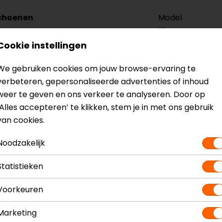
choenen
Model
Kleur
Materiaal
Cookie instellingen
Seizoen
We gebruiken cookies om jouw browse-ervaring te
Touch tip aanwe
verbeteren, gepersonaliseerde advertenties of inhoud
Vizier wisser
weer te geven en ons verkeer te analyseren. Door op
‘Alles accepteren’ te klikken, stem je in met ons gebruik
van cookies.
Noodzakelijk
Maat:
XXL
Statistieken
Voorkeuren
Marketing