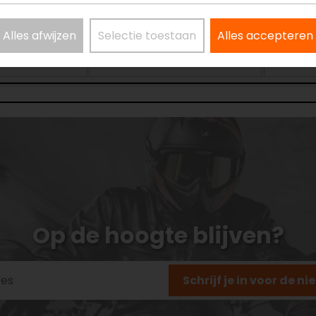
Alles afwijzen
Selectie toestaan
Alles accepteren
Op de hoogte blijven?
Schrijf je in voor de n