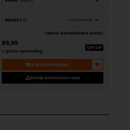
Kleur:
Zwart
Maat:
XXL
direct leverbaar
Laatst beschikbare maat!
89,95
OP=OP
+ gratis verzending
In winkelwagen
Bekijk winkelvoorraad