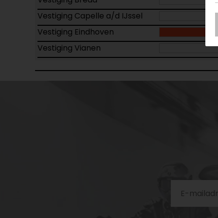
Vestiging Capelle a/d IJssel
Vestiging Eindhoven
Vestiging Vianen