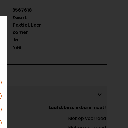
3567618
Zwart
Textiel, Leer
Zomer
zig
Ja
Nee
Laatst beschikbare maat!
Niet op voorraad
Niet op voorraad