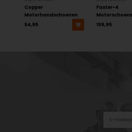
Copper
Faster-4
Motorhandschoenen
Motorschoen
54,95
159,95