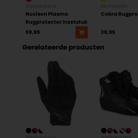
Alpinestars
Motoholic
Nucleon Plasma
Cobra Rugpro
Rugprotector Inzetstuk
59,95
39,95
Gerelateerde producten
Alpinestars
Alpinestars