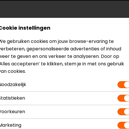
Cookie instellingen
We gebruiken cookies om jouw browse-ervaring te
 om te zien. Prima hoodie dus.
verbeteren, gepersonaliseerde advertenties of inhoud
weer te geven en ons verkeer te analyseren. Door op
‘Alles accepteren’ te klikken, stem je in met ons gebruik
van cookies.
Noodzakelijk
Statistieken
Maat:
S
Voorkeuren
Marketing