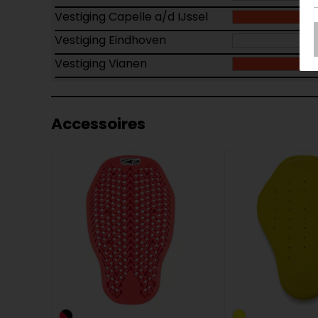
Vestiging Capelle a/d IJssel
Vestiging Eindhoven
Vestiging Vianen
Accessoires