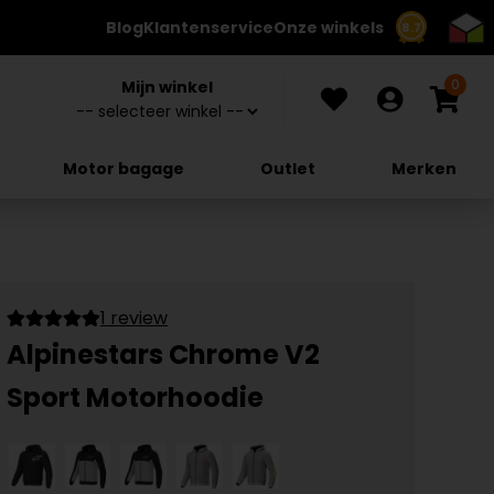
Blog
Klantenservice
Onze winkels
8.7
0
Mijn winkel
Motor bagage
Outlet
Merken
1 review
Alpinestars Chrome V2
Sport Motorhoodie