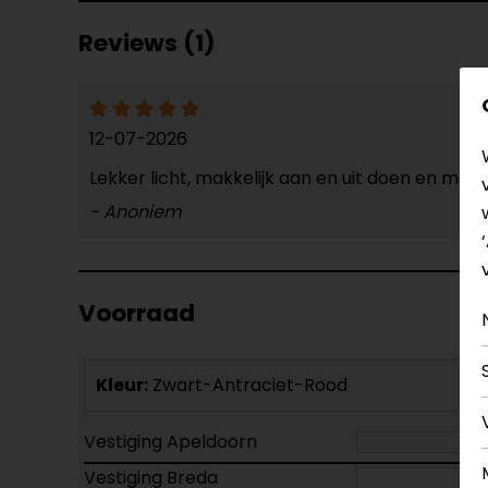
Reviews (1)
12-07-2026
Lekker licht, makkelijk aan en uit doen en mooi
- Anoniem
Voorraad
Kleur:
Zwart-Antraciet-Rood
Vestiging Apeldoorn
Vestiging Breda