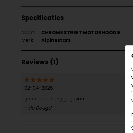
Specificaties
Naam
CHROME STREET MOTORHOODIE
Merk
Alpinestars
Reviews (1)
02-04-2026
geen toelichting gegeven
- de Deugd