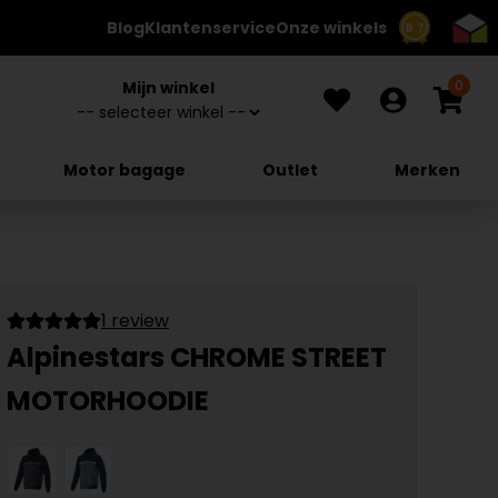
Blog
Klantenservice
Onze winkels
8.7
0
Mijn winkel
Motor bagage
Outlet
Merken
1 review
Alpinestars CHROME STREET
MOTORHOODIE