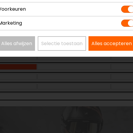
Voorkeuren
Maat:
2XL
Marketing
Alles afwijzen
Selectie toestaan
Alles accepteren