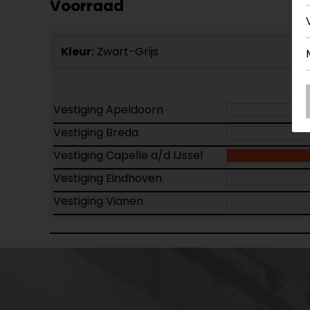
Voorraad
Kleur:
Zwart-Grijs
Vestiging Apeldoorn
Vestiging Breda
Vestiging Capelle a/d IJssel
Vestiging Eindhoven
Vestiging Vianen