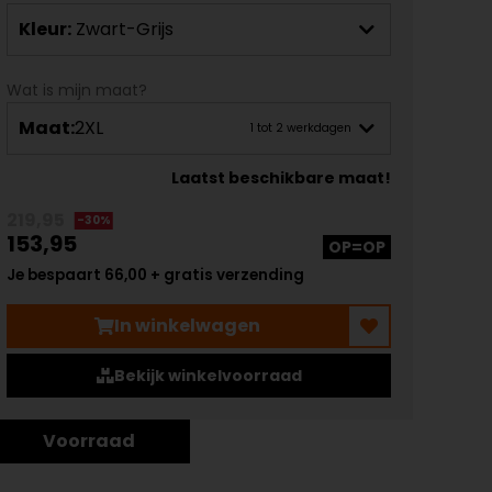
Kleur:
Zwart-Grijs
Wat is mijn maat?
Maat:
2XL
1 tot 2 werkdagen
Laatst beschikbare maat!
219,95
-30%
153,95
OP=OP
Je bespaart 66,00 + gratis verzending
In winkelwagen
Bekijk winkelvoorraad
Voorraad