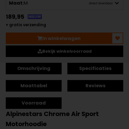
Maat:
M
direct leverbaar
189,95
NIEUW
+ gratis verzending
In winkelwagen
Bekijk winkelvoorraad
Omschrijving
Specificaties
Maattabel
Reviews
Voorraad
Alpinestars Chrome Air Sport
Motorhoodie