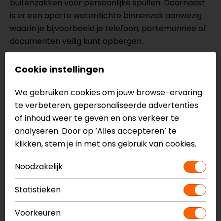
buitenzakken voor persoonlijke spullen. Daarnaast
is er een aparte waterdichte binnenzak aanwezig
waarin je bijvoorbeeld je telefoon, portemonnee of
documenten veilig kunt opbergen.
Comfort tijdens iedere rit
Cookie instellingen
De hoodie is vervaardigd uit hoogwaardig Tech
Fleece dat bestaat uit 99% polyester en 1%
We gebruiken cookies om jouw browse-ervaring
elastaan. Hierdoor voelt de stof comfortabel aan
te verbeteren, gepersonaliseerde advertenties
en biedt deze voldoende bewegingsvrijheid tijdens
of inhoud weer te geven en ons verkeer te
het rijden. De vaste meshvoering draagt bij aan
analyseren. Door op ‘Alles accepteren’ te
extra ventilatie en draagcomfort tijdens langere
klikken, stem je in met ons gebruik van cookies.
ritten.
Noodzakelijk
Waarom kiezen voor de Alpinestars
Chrome Air Sport Motorhoodie?
Statistieken
De Alpinestars Chrome Air Sport Motorhoodie is
Voorkeuren
ideaal voor motorrijders die een casual uitstraling