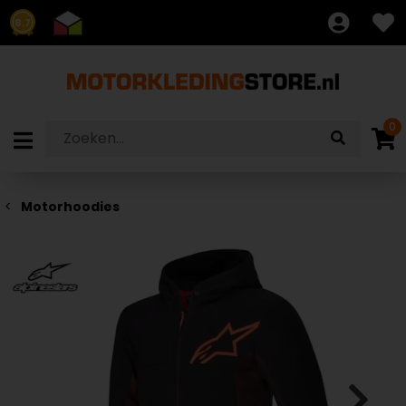
8.7
0
Motorhoodies