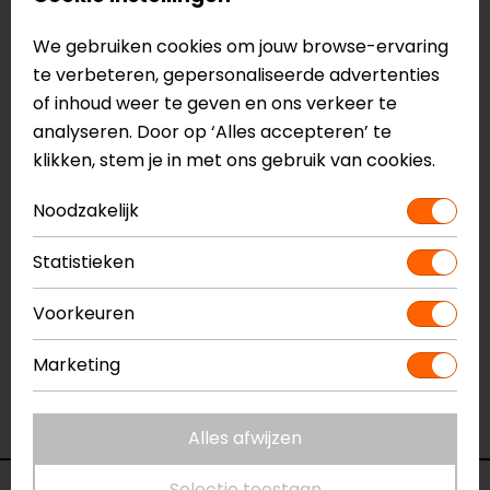
grip
Vervangbaar Lycra 3D voetbed
We gebruiken cookies om jouw browse-ervaring
3D mesh lining
te verbeteren, gepersonaliseerde advertenties
Geperforeerde panelen
of inhoud weer te geven en ons verkeer te
Anti-slip micro suede op hiel
analyseren. Door op ‘Alles accepteren’ te
Snelsluitsysteem
klikken, stem je in met ons gebruik van cookies.
Meer informatie nodig?
Noodzakelijk
Heb je meer informatie nodig over dit product?
Statistieken
Neem dan
contact
met ons op of kom langs in één
van
onze winkels
in Breda, Capelle aan den IJssel,
Voorkeuren
Eindhoven, Vianen of Apeldoorn. In de winkels kun je
het product bekijken & passen en staan onze
Marketing
verkoopmedewerkers voor je klaar met advies.
Bekijk onze andere
sportieve motorschoenen.
Alles afwijzen
Selectie toestaan