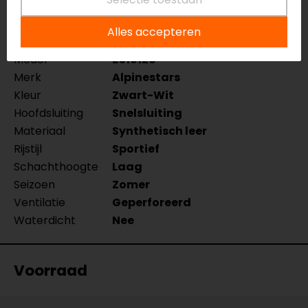
Specificaties
Alles accepteren
Naam
Celer Motorschoenen
Model
2510126
Merk
Alpinestars
Kleur
Zwart-Wit
Hoofdsluiting
Snelsluiting
Materiaal
Synthetisch leer
Rijstijl
Sportief
Schachthoogte
Laag
Seizoen
Zomer
Ventilatie
Geperforeerd
Waterdicht
Nee
Voorraad