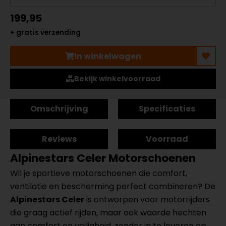
199,95
+ gratis verzending
In winkelwagen
Bekijk winkelvoorraad
Omschrijving
Specificaties
Reviews
Voorraad
Alpinestars Celer Motorschoenen
Wil je sportieve motorschoenen die comfort,
ventilatie en bescherming perfect combineren? De
Alpinestars Celer
is ontworpen voor motorrijders
die graag actief rijden, maar ook waarde hechten
aan comfort en veiligheid, zonder in te leveren op