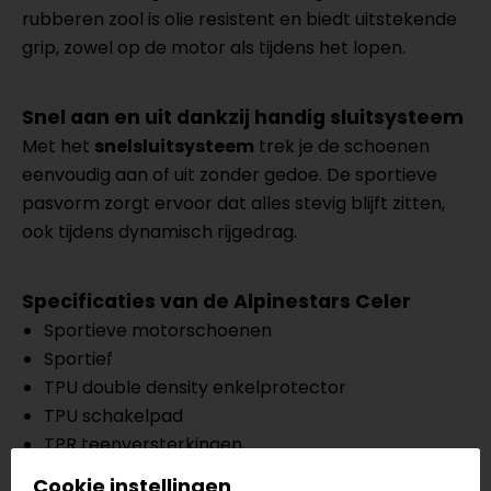
rubberen zool is olie resistent en biedt uitstekende
grip, zowel op de motor als tijdens het lopen.
Snel aan en uit dankzij handig sluitsysteem
Met het
snelsluitsysteem
trek je de schoenen
eenvoudig aan of uit zonder gedoe. De sportieve
pasvorm zorgt ervoor dat alles stevig blijft zitten,
ook tijdens dynamisch rijgedrag.
Specificaties van de Alpinestars Celer
Sportieve motorschoenen
Sportief
TPU double density enkelprotector
TPU schakelpad
TPR teenversterkingen
Lichtgewicht, olie resistent, rubberen zool met
Cookie instellingen