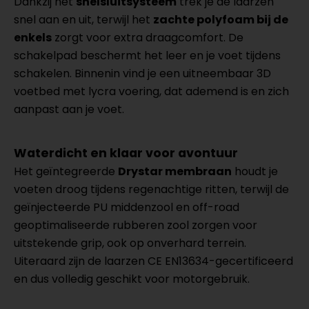
Dankzij het
snelsluitsysteem
trek je de laarzen
snel aan en uit, terwijl het
zachte polyfoam bij de
enkels
zorgt voor extra draagcomfort. De
schakelpad beschermt het leer en je voet tijdens
schakelen. Binnenin vind je een uitneembaar 3D
voetbed met lycra voering, dat ademend is en zich
aanpast aan je voet.
Waterdicht en klaar voor avontuur
Het geïntegreerde
Drystar membraan
houdt je
voeten droog tijdens regenachtige ritten, terwijl de
geïnjecteerde PU middenzool en off-road
geoptimaliseerde rubberen zool zorgen voor
uitstekende grip, ook op onverhard terrein.
Uiteraard zijn de laarzen CE EN13634-gecertificeerd
en dus volledig geschikt voor motorgebruik.