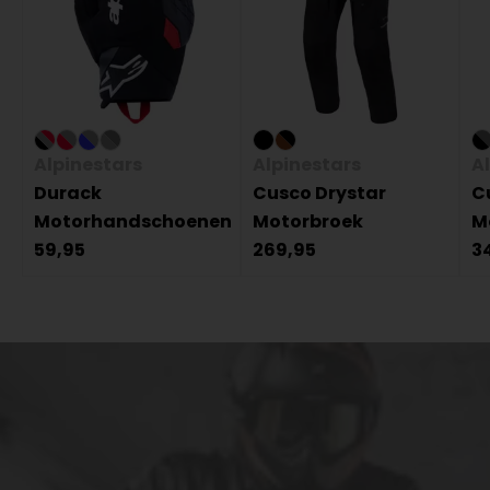
Alpinestars
Alpinestars
A
Durack
Cusco Drystar
C
Motorhandschoenen
Motorbroek
M
59,95
269,95
3