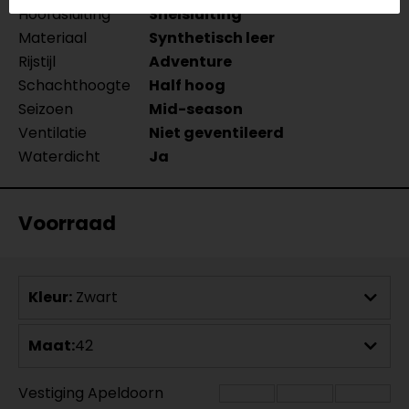
Hoofdsluiting
Snelsluiting
Materiaal
Synthetisch leer
Rijstijl
Adventure
Schachthoogte
Half hoog
Seizoen
Mid-season
Ventilatie
Niet geventileerd
Waterdicht
Ja
Voorraad
Kleur:
Zwart
Maat:
42
Vestiging Apeldoorn