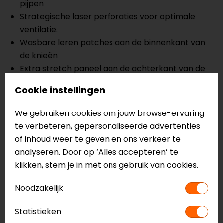
pijpen
Strategische laser perforaties voor optimale
ventilatie.
Wasbare leren patches aan de binnenkant van
de knieën
Extra stretch paneel aan de achterkant van de
knieën
Cookie instellingen
Waterdichte zak met ritssluiting op de dijen
Verstelbare magnetische taille sluiting
We gebruiken cookies om jouw browse-ervaring
Mesh voering
te verbeteren, gepersonaliseerde advertenties
¾ taille connector met ritssluiting voor een veilige
of inhoud weer te geven en ons verkeer te
verbinding met Alpinestars-jassen
analyseren. Door op ‘Alles accepteren’ te
Uitgebreide stretch aan de binnenkant van de
klikken, stem je in met ons gebruik van cookies.
kuiten voor een optimale pasvorm in en over de
laars
Noodzakelijk
CORDURA Ripstop-versterking op de knieën
MATRYX-ventilatiepanelen aan de buitenkant
Statistieken