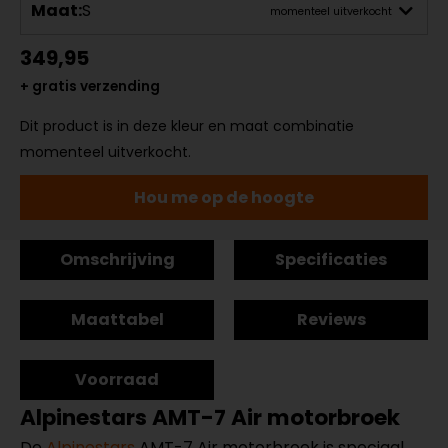
Maat:
S
momenteel uitverkocht
349,95
+ gratis verzending
Dit product is in deze kleur en maat combinatie
momenteel uitverkocht.
Hou me op de hoogte
Omschrijving
Specificaties
Maattabel
Reviews
Voorraad
Alpinestars AMT-7 Air motorbroek
De
Alpinestars
AMT-7 Air motorbroek is speciaal