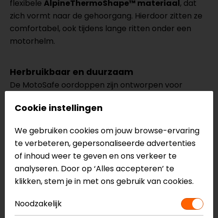
flexibele
AlpineThermoShape™ materiaal
, dat
zich vormt naar de gehoorgang. Hierdoor zitten ze
comfortabel, ook tijdens lange ritten onder een
motorhelm.
Herbruikbaar en duurzaam
De MotoSafe oordoppen zijn ontworpen voor
langdurig gebruik en kunnen eenvoudig worden
Cookie instellingen
gereinigd. Hierdoor zijn ze een duurzame keuze voor
iedere motorrijder.
We gebruiken cookies om jouw browse-ervaring
te verbeteren, gepersonaliseerde advertenties
Inclusief handig opbergdoosje
of inhoud weer te geven en ons verkeer te
De Duo Pack wordt geleverd met een compact
analyseren. Door op ‘Alles accepteren’ te
opbergdoosje, zodat je de oordoppen eenvoudig
klikken, stem je in met ons gebruik van cookies.
kunt meenemen en veilig kunt opbergen wanneer
Noodzakelijk
je ze niet gebruikt.