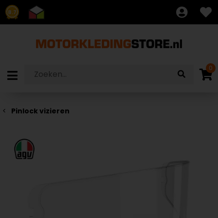
8.7
0
Pinlock vizieren