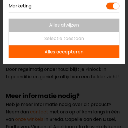
Marketing
3. Drogen en opnieuw plaatsen
Laat de lens en het vizier rechtop aan de lucht
Alles afwijzen
drogen.
Selectie toestaan
Zodra beide volledig droog zijn, kun je de lens
Alles accepteren
weer terugplaatsen.
Door regelmatig onderhoud blijft je Pinlock in
topconditie en geniet je altijd van een helder zicht!
Meer informatie nodig?
Heb je meer informatie nodig over dit product?
Neem dan
contact
met ons op of kom langs in één
van
onze winkels
in Breda, Capelle aan den IJssel,
Eindhoven, Vianen of Apeldoorn. In de winkels kun je