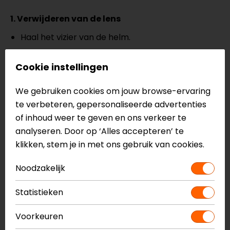
1. Verwijderen van de lens
Haal het vizier van de helm.
Buig het vizier lichtjes totdat de spanning van de
Cookie instellingen
Pinlock wegvalt.
We gebruiken cookies om jouw browse-ervaring
Verwijder de lens voorzichtig, zonder het
te verbeteren, gepersonaliseerde advertenties
lensoppervlak aan te raken.
of inhoud weer te geven en ons verkeer te
analyseren. Door op ‘Alles accepteren’ te
2. Schoonmaken
klikken, stem je in met ons gebruik van cookies.
Reinig de lens en het vizier alleen met
Noodzakelijk
mineraalwater.
Statistieken
Gebruik een schone microvezeldoek om
eventueel achtergebleven vuil voorzichtig te
Voorkeuren
verwijderen.