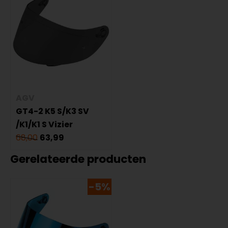
AGV
GT4-2 K5 S/K3 SV
/K1/K1 S Vizier
68,00
63,99
Gerelateerde producten
-5%