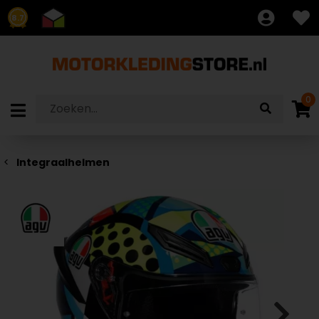
8.7
0
Integraalhelmen