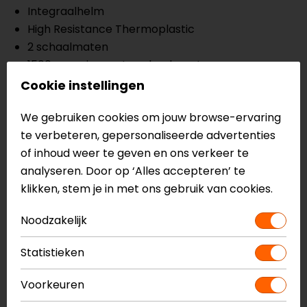
Integraalhelm
High Resistance Thermoplastic
2 schaalmaten
1500 gram in eerste schaalmaat
2 ventilatie uitlaten
Cookie instellingen
5 voorste ventilatieopeningen, verstelbaar
We gebruiken cookies om jouw browse-ervaring
Geïntegreerde spoiler
te verbeteren, gepersonaliseerde advertenties
ECE 22.06
of inhoud weer te geven en ons verkeer te
190° horizontaal gezichtsveld
analyseren. Door op ‘Alles accepteren’ te
Anti kras vizier
klikken, stem je in met ons gebruik van cookies.
Micro-openingssysteem vizier
Gepatenteerd Extra Quick Releas System
Noodzakelijk
Dry-Comfort binnenvoering, uitneembaar en
wasbaar
Statistieken
Voor brildragers
Uitneembare neus- en windbeschermer
Voorkeuren
Voorbereid voor communicatiesysteem