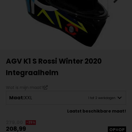
AGV K1 S Rossi Winter 2020
Integraalhelm
Wat is mijn maat?
Maat:
XXL
1 tot 2 werkdagen
Laatst beschikbare maat!
279,00
-25%
208,99
OP=OP