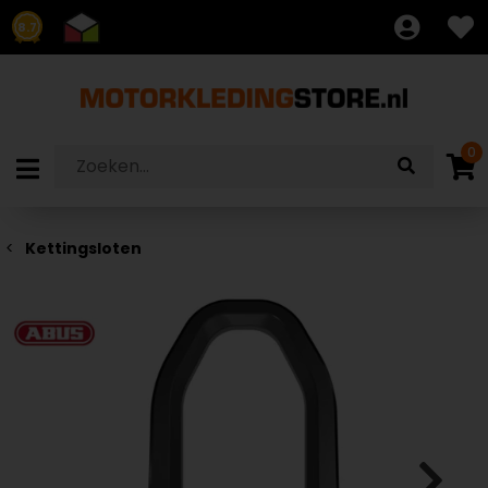
8.7
0
Kettingsloten