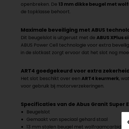
openbreken. De
13 mm dikke beugel met wol
de topklasse behoort.
Maximale beveiliging met ABUS technol
Dit beugelslot is uitgerust met de
ABUS XPlus ci
ABUS Power Cell technologie voor extra beveilig
in de slotkast zorgt ervoor dat het slot nog moeil
ART4 goedgekeurd voor extra zekerhei
Het slot beschikt over een
ART4 keurmerk
, wa
voor gebruik bij motorverzekeringen.
Specificaties van de Abus Granit Super
Beugelslot
Gemaakt van speciaal gehard staal
13 mm stalen beugel met wolfraamcarbide