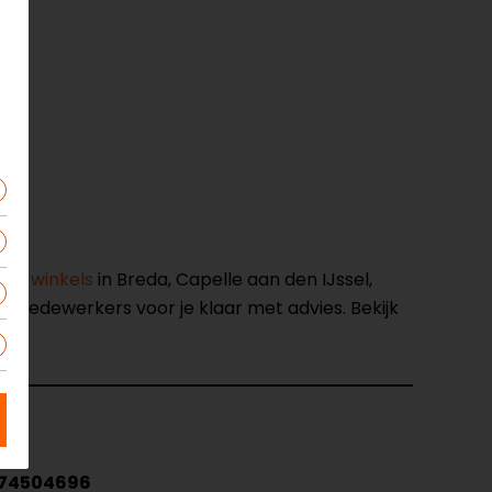
nze winkels
in Breda, Capelle aan den IJssel,
opmedewerkers voor je klaar met advies. Bekijk
74504696