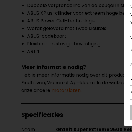
Dubbele vergrendeling van de beugel in slotk
ABUS XPlus-cilinder voor extreem hoge besc
ABUS Power Cell-technologie
Wordt geleverd met twee sleutels
ABUS-codekaart
Flexibele en stevige bevestiging
ART4
Meer informatie nodig?
Heb je meer informatie nodig over dit product
Eindhoven, Vianen of Apeldoorn. In de winkels 
onze andere
motorsloten.
Specificaties
Naam
Granit Super Extreme 2500 Be