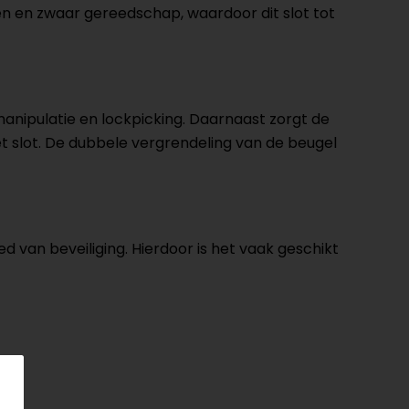
en en zwaar gereedschap, waardoor dit slot tot
anipulatie en lockpicking. Daarnaast zorgt de
et slot. De dubbele vergrendeling van de beugel
d van beveiliging. Hierdoor is het vaak geschikt