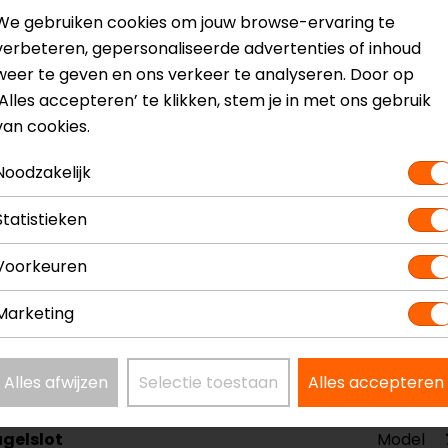
ast
We gebruiken cookies om jouw browse-ervaring te
herming tegen manipulaties
verbeteren, gepersonaliseerde advertenties of inhoud
weer te geven en ons verkeer te analyseren. Door op
‘Alles accepteren’ te klikken, stem je in met ons gebruik
van cookies.
Noodzakelijk
Statistieken
? Neem dan
contact
met ons op of kom langs in één van
o
Voorkeuren
kun je het product bekijken & passen en staan onze verko
Marketing
Alles afwijzen
Selectie toestaan
Alles accepteren
ugelslot
Model