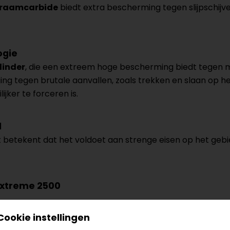
fraamcarbide
biedt extra bescherming tegen slijpschijv
ogie
linder
, die een extreem hoge bescherming biedt tegen m
ing tegen brutale aanvallen, zoals trekken en slaan op h
ijker te forceren is.
d
t betekent dat het voldoet aan strenge eisen op het gebie
 Extreme 2500
Cookie instellingen