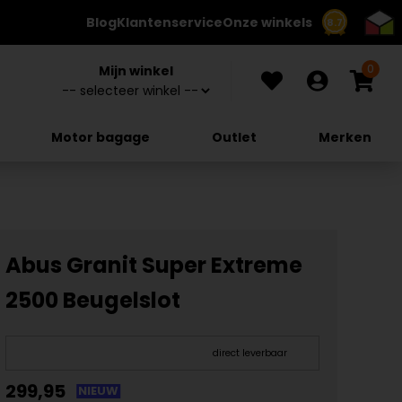
Blog
Klantenservice
Onze winkels
8.7
0
Mijn winkel
Motor bagage
Outlet
Merken
Abus Granit Super Extreme
2500 Beugelslot
direct leverbaar
299,95
NIEUW