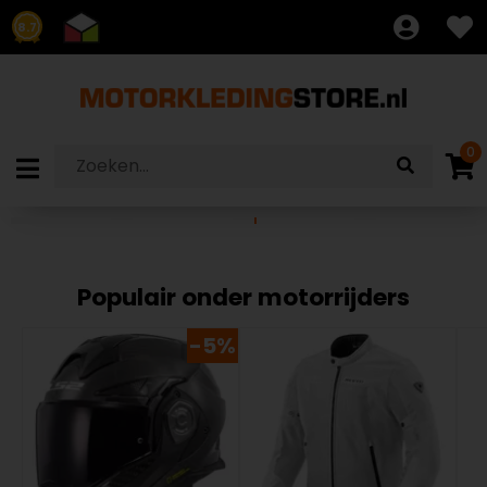
8.7
0
Populair onder motorrijders
-5%