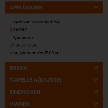
APELDOORN
Laan van Westenenk 104
7336AZ
Apeldoorn
+31765151510
Nu geopend
Tot 17:00 uur
BREDA
CAPELLE A/D IJSSEL
EINDHOVEN
VIANEN