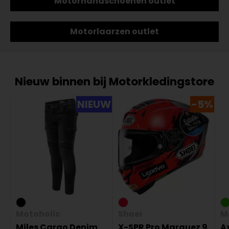
Motorhandschoenen outlet
Motorlaarzen outlet
Nieuw binnen bij Motorkledingstore
NIEUW
-5%
Motoholic
Shoei
M
Miles Cargo Denim
X-SPR Pro Marquez 9
Ax