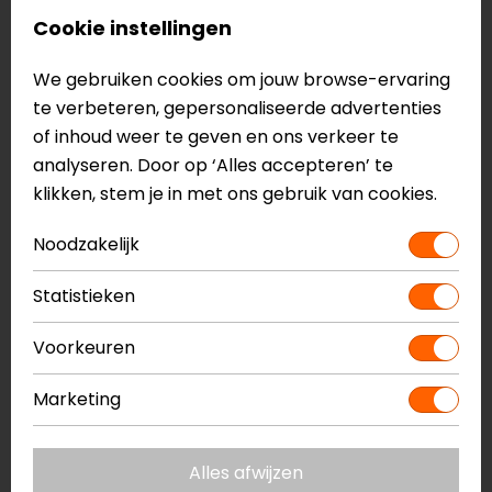
Lees meer...
Cookie instellingen
We gebruiken cookies om jouw browse-ervaring
te verbeteren, gepersonaliseerde advertenties
of inhoud weer te geven en ons verkeer te
analyseren. Door op ‘Alles accepteren’ te
klikken, stem je in met ons gebruik van cookies.
Noodzakelijk
Statistieken
Systeemhelm vs integraalhelm: wat
Voorkeuren
is de beste keuze?
Lees meer...
Marketing
Bekijk alle blogs >
Alles afwijzen