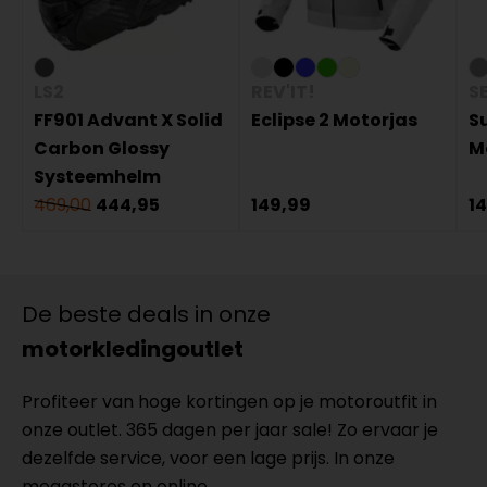
LS2
REV'IT!
S
FF901 Advant X Solid
Eclipse 2 Motorjas
S
Carbon Glossy
M
Systeemhelm
469,00
444,95
149,99
1
De beste deals in onze
motorkledingoutlet
Profiteer van hoge kortingen op je motoroutfit in
onze outlet. 365 dagen per jaar sale! Zo ervaar je
dezelfde service, voor een lage prijs. In onze
megastores en online.