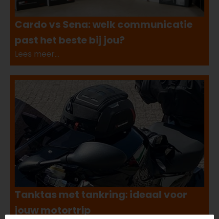
Cardo vs Sena: welk communicatie
past het beste bij jou?
Lees meer...
Tanktas met tankring: ideaal voor
jouw motortrip