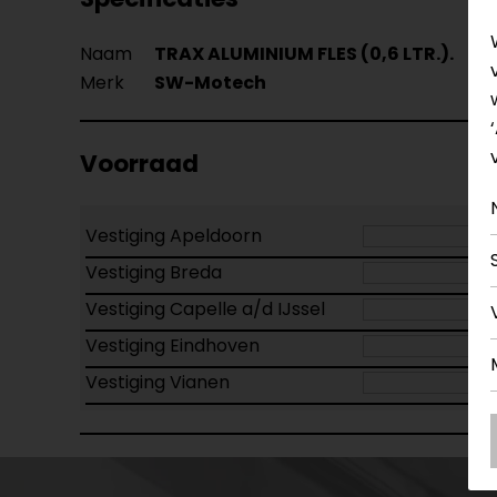
Naam
TRAX ALUMINIUM FLES (0,6 LTR.).
Merk
SW-Motech
Voorraad
Vestiging Apeldoorn
Vestiging Breda
Vestiging Capelle a/d IJssel
Vestiging Eindhoven
Vestiging Vianen