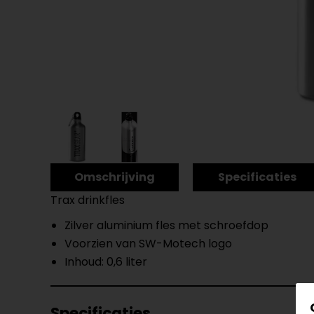
Omschrijving
Specificaties
Trax drinkfles
Zilver aluminium fles met schroefdop
Voorzien van SW-Motech logo
Inhoud: 0,6 liter
Specificaties