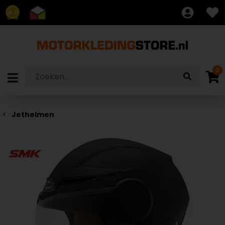
8.7
0
Jethelmen