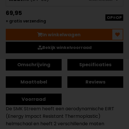
69,95
OP=OP
+ gratis verzending
In winkelwagen
Bekijk winkelvoorraad
Omschrijving
Specificaties
Maattabel
Reviews
Voorraad
De SMK Streem heeft een aerodynamische EIRT
(Energy Impact Resistant Thermoplastic)
helmschaal en heeft 2 verschillende maten