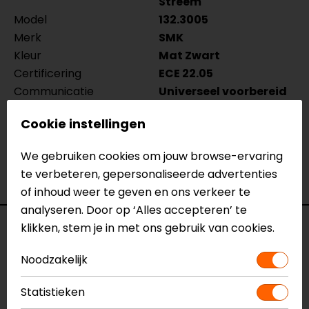
Streem
Model
132.3005
Merk
SMK
Kleur
Mat Zwart
Certificering
ECE 22.05
Communicatie
Universeel voorbereid
Kinbandsluiting
Ratelsluiting
Cookie instellingen
Materiaal
Thermoplastic
Rijstijl
Urban
We gebruiken cookies om jouw browse-ervaring
Geïntegreerd
Nee
te verbeteren, gepersonaliseerde advertenties
zonnevizier
of inhoud weer te geven en ons verkeer te
analyseren. Door op ‘Alles accepteren’ te
klikken, stem je in met ons gebruik van cookies.
Reviews (2)
Noodzakelijk
Statistieken
06-03-2023