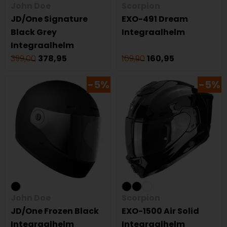
John Doe
Scorpion
JD/One Signature
EXO-491 Dream
Black Grey
Integraalhelm
Integraalhelm
399,00
378,95
169,90
160,95
-5%
-5%
John Doe
Scorpion
JD/One Frozen Black
EXO-1500 Air Solid
Integraalhelm
Integraalhelm