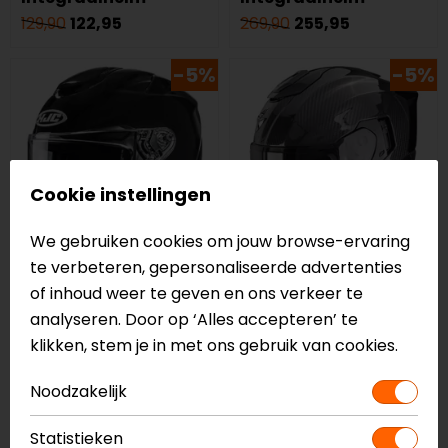
129,90
122,95
269,90
255,95
-5%
-5%
Cookie instellingen
We gebruiken cookies om jouw browse-ervaring
te verbeteren, gepersonaliseerde advertenties
of inhoud weer te geven en ons verkeer te
HJC
Scorpion
analyseren. Door op ‘Alles accepteren’ te
RPHA 72
Exo-1500 Carbon Air
klikken, stem je in met ons gebruik van cookies.
Integraalhelm
Solid Integraalhelm
459,95
436,95
429,90
407,95
Noodzakelijk
-30%
NIEUW
Statistieken