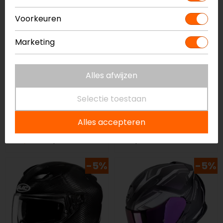
op=op
Voorkeuren
Marketing
Alles afwijzen
Selectie toestaan
AGV
Shark
K6 Flash
Spartan RS Shaytan
Alles accepteren
integraalhelm
Integraalhelm
529,95
369,99
389,99
-5%
-5%