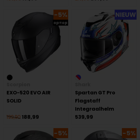
-5%
NIEUW
op=op
Scorpion
Shark
EXO-520 EVO AIR
Spartan GT Pro
SOLID
Flagstaff
Integraalhelm
199,90
188,99
539,99
-5%
-5%