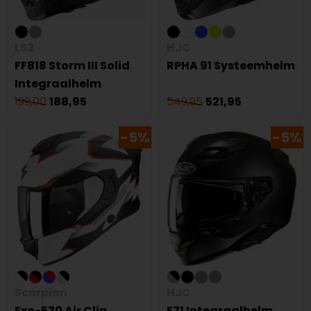
LS2
HJC
FF818 Storm III Solid
RPHA 91 Systeemhelm
Integraalhelm
199,00
188,95
549,95
521,95
-5%
-5%
Scorpion
HJC
Exo-530 Air Clip
F71 Integraalhelm