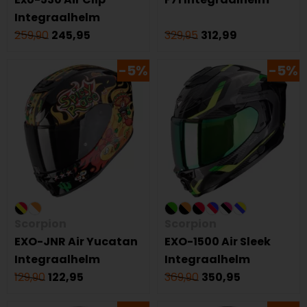
Integraalhelm
259,90
245,95
329,95
312,99
-5%
-5%
Scorpion
Scorpion
EXO-JNR Air Yucatan
EXO-1500 Air Sleek
Integraalhelm
Integraalhelm
129,90
122,95
369,90
350,95