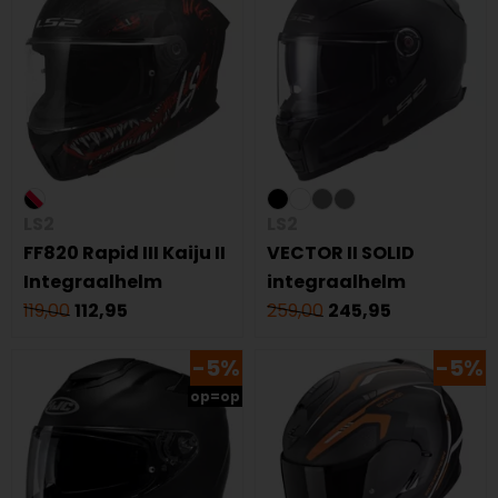
LS2
LS2
FF820 Rapid III Kaiju II
VECTOR II SOLID
Integraalhelm
integraalhelm
119,00
112,95
259,00
245,95
-5%
-5%
op=op