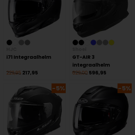
HJC
Shoei
i71 Integraalhelm
GT-AIR 3
integraalhelm
229,95
217,95
629,00
596,95
-5%
-5%