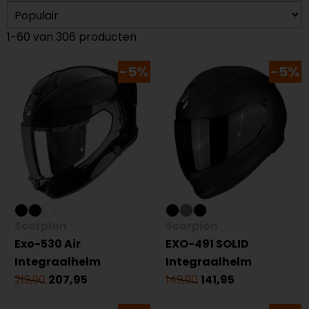
1-60 van 306 producten
-5%
-5%
Scorpion
Scorpion
Exo-530 Air
EXO-491 SOLID
Integraalhelm
Integraalhelm
219,90
207,95
149,90
141,95