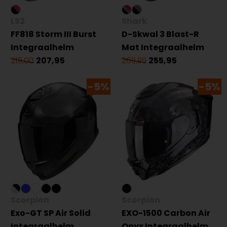
LS2
Shark
FF818 Storm III Burst
D-Skwal 3 Blast-R
Integraalhelm
Mat Integraalhelm
219,00
207,95
269,99
255,95
-5%
-5%
Scorpion
Scorpion
Exo-GT SP Air Solid
EXO-1500 Carbon Air
Integraalhelm
Onyx Integraalhelm