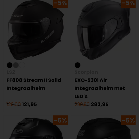
-5%
-5%
LS2
Scorpion
FF808 Stream II Solid
EXO-530i Air
Integraalhelm
Integraalhelm met
LED's
129,00
121,95
299,90
283,95
-5%
-5%