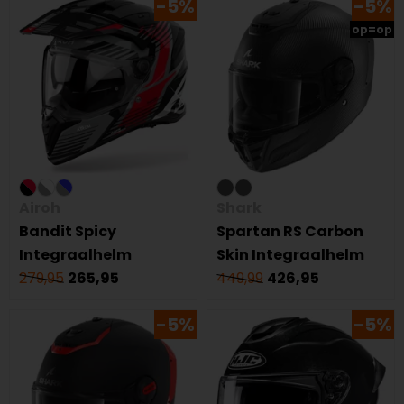
-5%
-5%
op=op
Airoh
Shark
Bandit Spicy
Spartan RS Carbon
Integraalhelm
Skin Integraalhelm
279,95
265,95
449,99
426,95
-5%
-5%