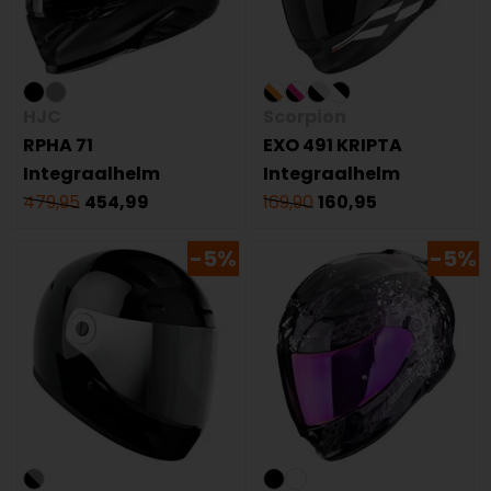
HJC
Scorpion
RPHA 71
EXO 491 KRIPTA
Integraalhelm
Integraalhelm
479,95
454,99
169,90
160,95
-5%
-5%