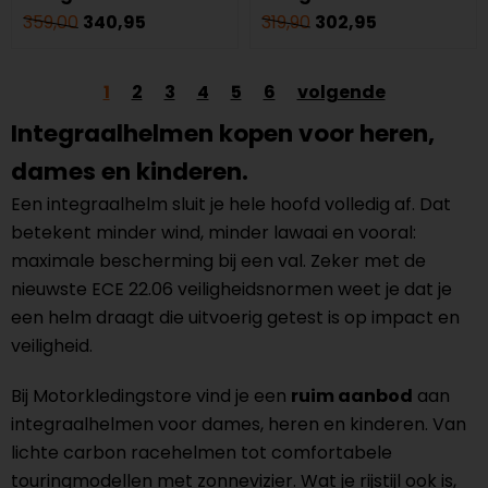
359,00
340,95
319,90
302,95
1
2
3
4
5
6
volgende
Integraalhelmen kopen voor heren,
dames en kinderen.
Een integraalhelm sluit je hele hoofd volledig af. Dat
betekent minder wind, minder lawaai en vooral:
maximale bescherming bij een val. Zeker met de
nieuwste ECE 22.06 veiligheidsnormen weet je dat je
een helm draagt die uitvoerig getest is op impact en
veiligheid.
Bij Motorkledingstore vind je een
ruim aanbod
aan
integraalhelmen voor dames, heren en kinderen. Van
lichte carbon racehelmen tot comfortabele
touringmodellen met zonnevizier. Wat je rijstijl ook is,