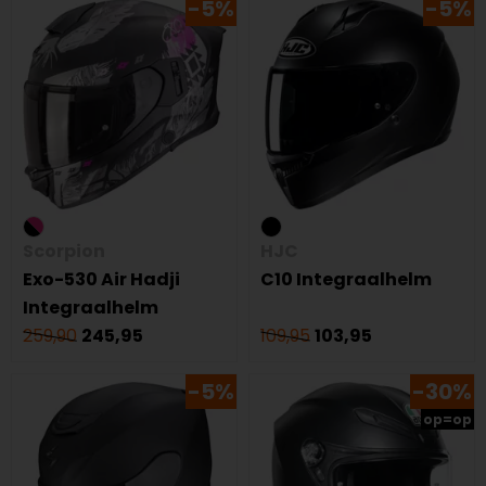
-5%
-5%
Scorpion
HJC
Exo-530 Air Hadji
C10 Integraalhelm
Integraalhelm
259,90
245,95
109,95
103,95
-5%
-30%
op=op