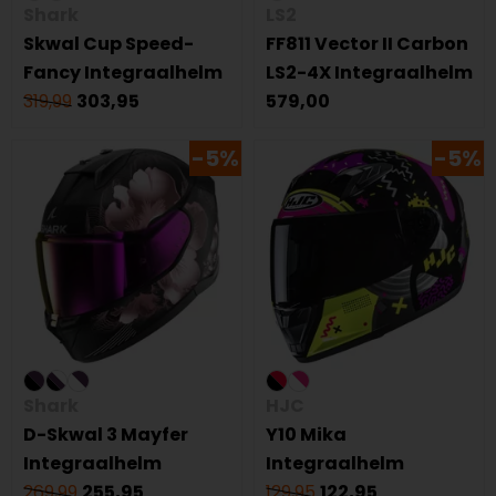
Shark
LS2
Skwal Cup Speed-
FF811 Vector II Carbon
Fancy Integraalhelm
LS2-4X Integraalhelm
319,99
303,95
579,00
-5%
-5%
Shark
HJC
D-Skwal 3 Mayfer
Y10 Mika
Integraalhelm
Integraalhelm
269,99
255,95
129,95
122,95