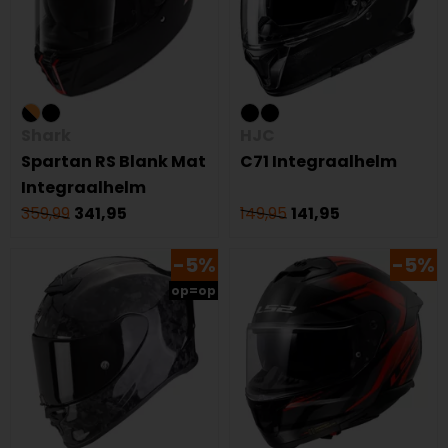
Shark
HJC
Spartan RS Blank Mat
C71 Integraalhelm
Integraalhelm
359,99
341,95
149,95
141,95
-5%
-5%
op=op