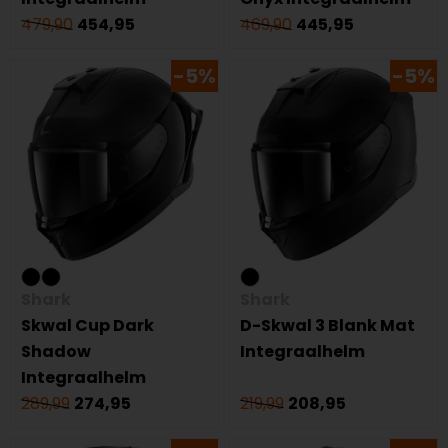
479,90
454,95
469,90
445,95
-5%
-5%
Shark
Shark
Skwal Cup Dark
D-Skwal 3 Blank Mat
Shadow
Integraalhelm
Integraalhelm
289,99
274,95
219,99
208,95