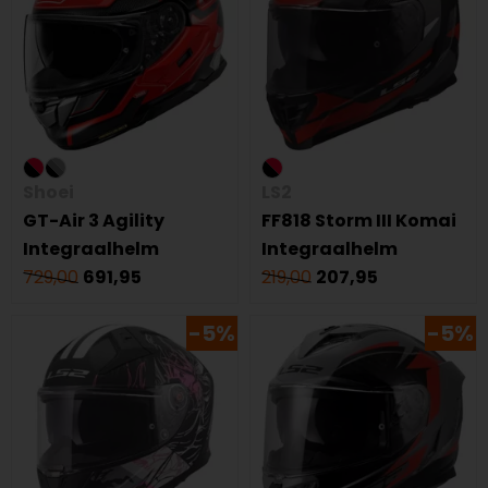
Shoei
LS2
GT-Air 3 Agility
FF818 Storm III Komai
Integraalhelm
Integraalhelm
729,00
691,95
219,00
207,95
-5%
-5%