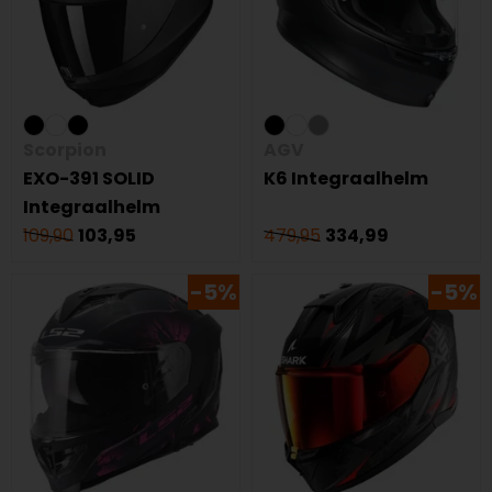
Scorpion
AGV
EXO-391 SOLID
K6 Integraalhelm
Integraalhelm
109,90
103,95
479,95
334,99
-5%
-5%