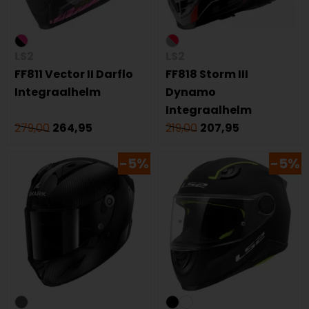
LS2
LS2
FF811 Vector II Darflo
FF818 Storm III
Integraalhelm
Dynamo
Integraalhelm
279,00
264,95
219,00
207,95
-5%
-5%