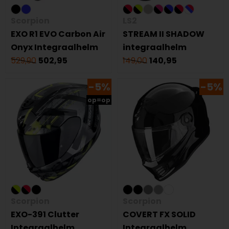
Scorpion
LS2
EXO R1 EVO Carbon Air
STREAM II SHADOW
Onyx Integraalhelm
integraalhelm
529,90
502,95
149,00
140,95
-5%
-5%
op=op
Scorpion
Scorpion
EXO-391 Clutter
COVERT FX SOLID
Integraalhelm
Integraalhelm