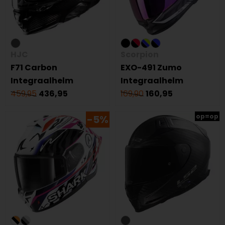
HJC
Scorpion
F71 Carbon
EXO-491 Zumo
Integraalhelm
Integraalhelm
459,95
436,95
169,90
160,95
op=op
-5%