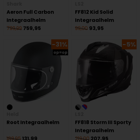
Shark
LS2
Aeron Full Carbon
FF812 Kid Solid
Integraalhelm
Integraalhelm
799,99
759,95
99,00
93,95
-31%
-5%
op=op
Held
LS2
Root Integraalhelm
FF818 Storm III Sporty
Integraalhelm
189,95
131,99
219,00
207,95