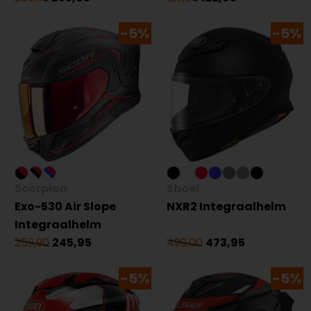
-5%
-5%
Scorpion
Shoei
Exo-530 Air Slope
NXR2 Integraalhelm
Integraalhelm
259,90
245,95
499,00
473,95
-5%
-5%