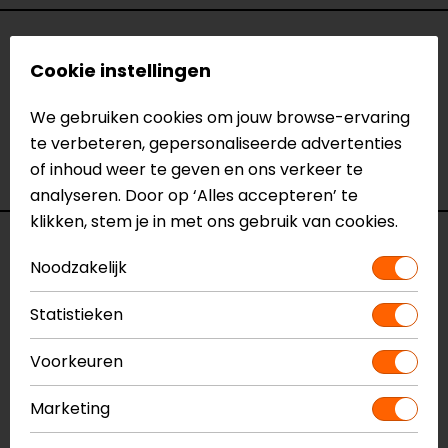
Specificaties
Cookie instellingen
Naam
Reminder Cable 150cm
We gebruiken cookies om jouw browse-ervaring
Model
JHS1801005
te verbeteren, gepersonaliseerde advertenties
Merk
CLAW
of inhoud weer te geven en ons verkeer te
Kleur
N.v.t.
analyseren. Door op ‘Alles accepteren’ te
klikken, stem je in met ons gebruik van cookies.
Reviews (2)
Noodzakelijk
Statistieken
02-04-2026
Voorkeuren
geen toelichting gegeven
- Noordermeer
Marketing