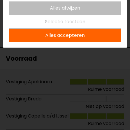
Alles afwijzen
27-02-2026
Selectie toestaan
geen toelichting gegeven
- Griet
Alles accepteren
Voorraad
Vestiging Apeldoorn
Ruime voorraad
Vestiging Breda
Niet op voorraad
Vestiging Capelle a/d IJssel
Ruime voorraad