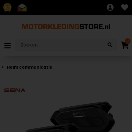
8.7
0
Helm communicatie