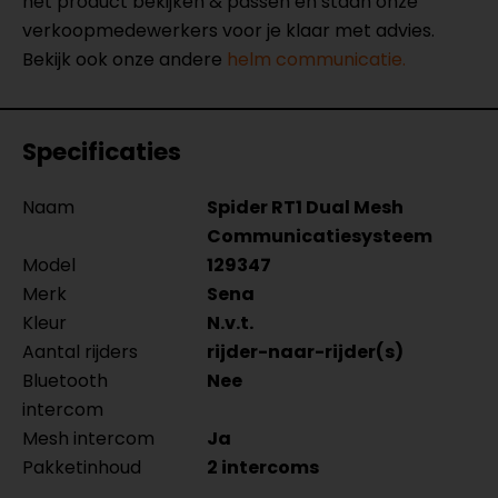
het product bekijken & passen en staan onze
verkoopmedewerkers voor je klaar met advies.
Bekijk ook onze andere
helm communicatie.
Specificaties
Naam
Spider RT1 Dual Mesh
Communicatiesysteem
Model
129347
Merk
Sena
Kleur
N.v.t.
Aantal rijders
rijder-naar-rijder(s)
Bluetooth
Nee
intercom
Mesh intercom
Ja
Pakketinhoud
2 intercoms