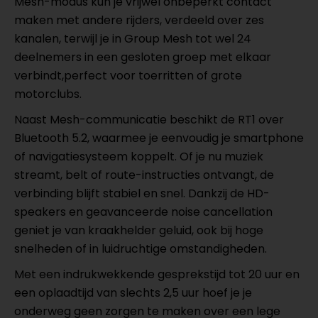
Mesh-modus kun je vrijwel onbeperkt contact
maken met andere rijders, verdeeld over zes
kanalen, terwijl je in Group Mesh tot wel 24
deelnemers in een gesloten groep met elkaar
verbindt,perfect voor toerritten of grote
motorclubs.
Naast Mesh-communicatie beschikt de RT1 over
Bluetooth 5.2, waarmee je eenvoudig je smartphone
of navigatiesysteem koppelt. Of je nu muziek
streamt, belt of route-instructies ontvangt, de
verbinding blijft stabiel en snel. Dankzij de HD-
speakers en geavanceerde noise cancellation
geniet je van kraakhelder geluid, ook bij hoge
snelheden of in luidruchtige omstandigheden.
Met een indrukwekkende gesprekstijd tot 20 uur en
een oplaadtijd van slechts 2,5 uur hoef je je
onderweg geen zorgen te maken over een lege