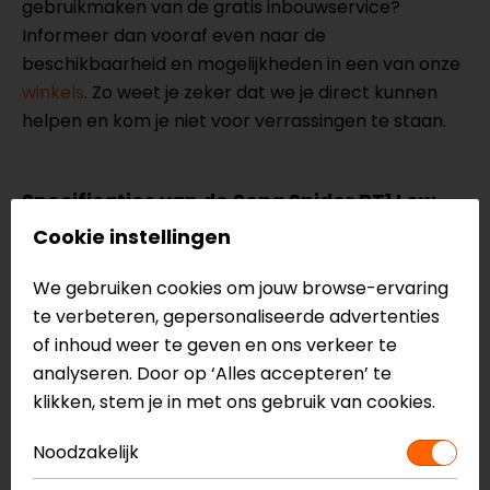
gebruikmaken van de gratis inbouwservice?
Informeer dan vooraf even naar de
beschikbaarheid en mogelijkheden in een van onze
winkels
. Zo weet je zeker dat we je direct kunnen
helpen en kom je niet voor verrassingen te staan.
Specificaties van de Sena Spider RT1 Low
Profile Dual Mesh
Cookie instellingen
Wordt geleverd met 2 intercoms
We gebruiken cookies om jouw browse-ervaring
Mesh intercom 3.0
te verbeteren, gepersonaliseerde advertenties
Bluetooth 5.2 om je telefoon of navigatie te
of inhoud weer te geven en ons verkeer te
verbinden
analyseren. Door op ‘Alles accepteren’ te
klikken, stem je in met ons gebruik van cookies.
Bereik tot 2 km
Open Mesh intercom vrijwel onbegrensde
Noodzakelijk
ondersteuning qua rijders en 6 kanalen