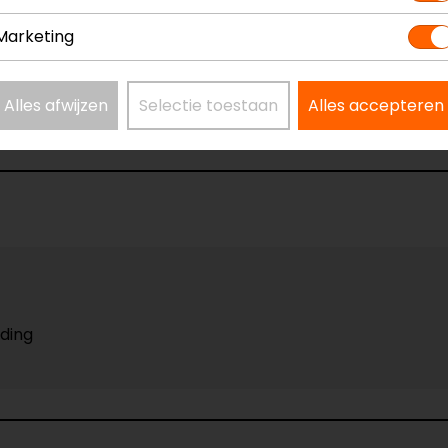
Marketing
municatiesysteem
Model
Kleur
Alles afwijzen
Selectie toestaan
Alles accepteren
Bluetooth
Pakketinh
uding