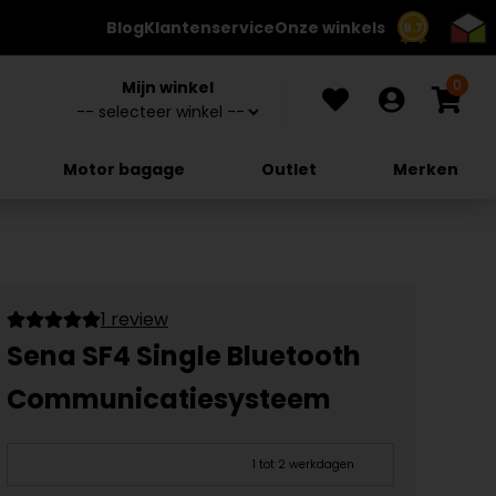
Blog
Klantenservice
Onze winkels
8.7
0
Mijn winkel
Motor bagage
Outlet
Merken
1 review
Sena SF4 Single Bluetooth
Communicatiesysteem
1 tot 2 werkdagen