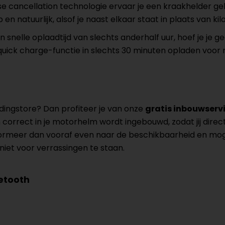
cancellation technologie ervaar je een kraakhelder gelui
n natuurlijk, alsof je naast elkaar staat in plaats van kil
 snelle oplaadtijd van slechts anderhalf uur, hoef je je 
e quick charge-functie in slechts 30 minuten opladen voor n
ingstore? Dan profiteer je van onze
gratis inbouwserv
rrect in je motorhelm wordt ingebouwd, zodat jij direct 
ormeer dan vooraf even naar de beschikbaarheid en mog
niet voor verrassingen te staan.
uetooth