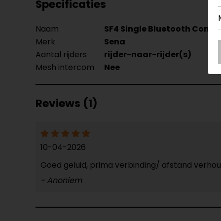
Specificaties
Naam
SF4 Single Bluetooth Com
Merk
Sena
Aantal rijders
rijder-naar-rijder(s)
Mesh intercom
Nee
Reviews (1)
10-04-2026
Goed geluid, prima verbinding/ afstand verho
- Anoniem