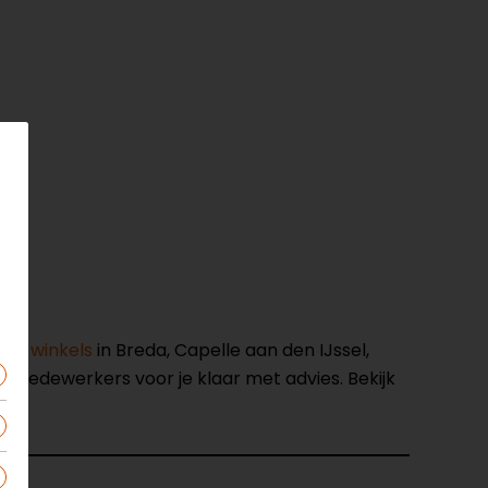
nze winkels
in Breda, Capelle aan den IJssel,
opmedewerkers voor je klaar met advies. Bekijk