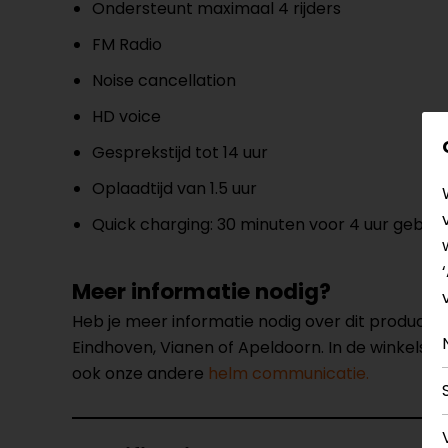
Ondersteunt maximaal 4 rijders
FM Radio
Noise cancellation
HD voice
Gesprekstijd tot 14 uur
Oplaadtijd van 1.5 uur
Quick charging: 30 minuten voor 4 uur gebrui
Meer informatie nodig?
Heb je meer informatie nodig over dit product
Eindhoven, Vianen of Apeldoorn. In de winkels 
ook onze andere
helm communicatie.