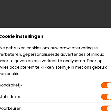
Cookie instellingen
We gebruiken cookies om jouw browse-ervaring te
verbeteren, gepersonaliseerde advertenties of inhoud
k
weer te geven en ons verkeer te analyseren. Door op
‘Alles accepteren’ te klikken, stem je in met ons gebruik
van cookies.
? Neem dan
contact
met ons op of kom langs in één van
o
Noodzakelijk
kun je het product bekijken & passen en staan onze verko
Statistieken
Voorkeuren