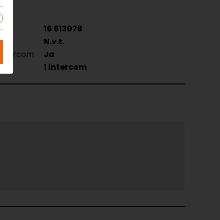
16 613078
N.v.t.
 intercom
Ja
oud
1 intercom