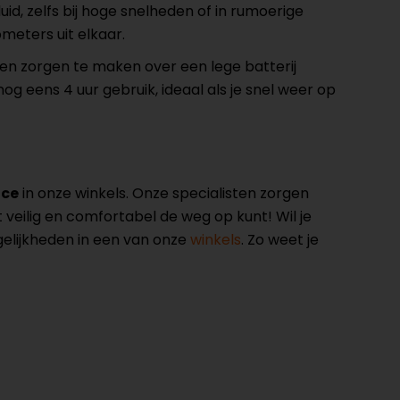
d, zelfs bij hoge snelheden of in rumoerige
ometers uit elkaar.
geen zorgen te maken over een lege batterij
og eens 4 uur gebruik, ideaal als je snel weer op
ice
in onze winkels. Onze specialisten zorgen
veilig en comfortabel de weg op kunt! Wil je
elijkheden in een van onze
winkels
. Zo weet je