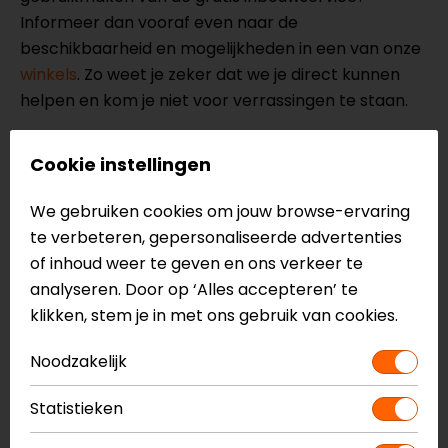
Informeer dan vooraf even naar de
beschikbaarheid en mogelijkheden in een van onze
winkels
. Zo weet je zeker dat we je direct kunnen
helpen en kom je niet voor verrassingen te staan.
Specificaties van de Sena SF2 Single
Cookie instellingen
Bluetooth
We gebruiken cookies om jouw browse-ervaring
Bluetooth 5.1
te verbeteren, gepersonaliseerde advertenties
of inhoud weer te geven en ons verkeer te
800 m range
analyseren. Door op ‘Alles accepteren’ te
Ondersteunt maximaal 2 rijders
klikken, stem je in met ons gebruik van cookies.
Noise cancellation
Noodzakelijk
HD voice
Statistieken
2-way intercom