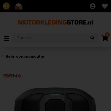
8.7
0
Helm communicatie