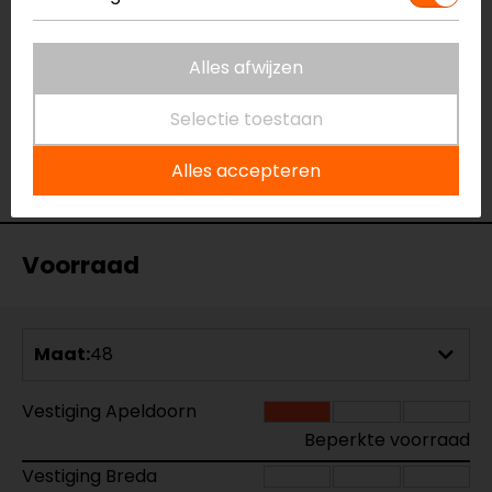
Certificeringsklasse
AA
Materiaal
Leer
Alles afwijzen
Rijstijl
Urban, Klassiek
Seizoen
Zomer
Selectie toestaan
Ventilatie
Ventilatieritsen
Waterdicht
Nee
Alles accepteren
Thermovoering
Lange mouwen thermo
Voorraad
Maat:
48
Vestiging Apeldoorn
Beperkte voorraad
Vestiging Breda