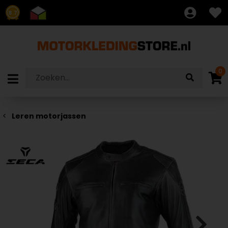
8.7
0
Leren motorjassen