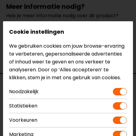
Meer informatie nodig?
Heb je meer informatie nodig over dit product?
Neem dan
contact
met ons op of kom langs in één
van
Cookie instellingen
onze winkels
in Breda, Capelle aan den IJssel,
Eindhoven, Vianen of Apeldoorn. In de winkels kun je
We gebruiken cookies om jouw browse-ervaring
het product bekijken & passen en staan onze
te verbeteren, gepersonaliseerde advertenties
verkoopmedewerkers voor je klaar met advies.
of inhoud weer te geven en ons verkeer te
Bekijk onze andere
leren motorjassen.
analyseren. Door op ‘Alles accepteren’ te
klikken, stem je in met ons gebruik van cookies.
Specificaties
Noodzakelijk
Naam
Aviator II Motorjas
Statistieken
Model
1AVI19MQ
Merk
SECA
Voorkeuren
Kleur
Zwart
Aanritsbaar
Niet aanritsbaar
Marketing