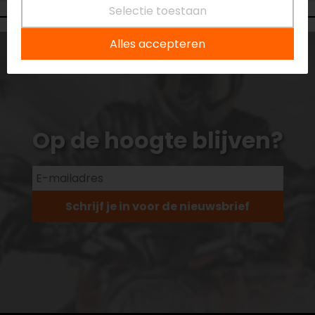
Selectie toestaan
Alles accepteren
Op de hoogte blijven?
Schrijf je in voor de nieuwsbrief