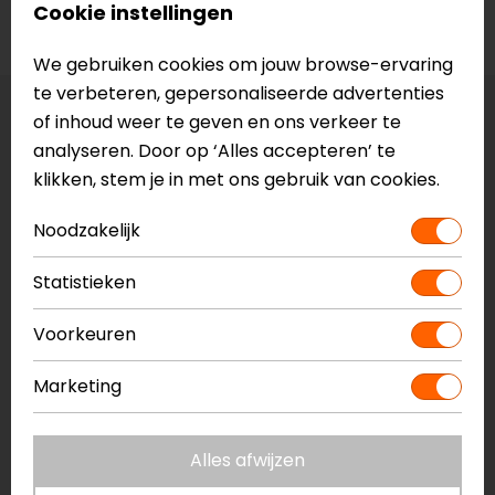
Cookie instellingen
Voorraad
We gebruiken cookies om jouw browse-ervaring
te verbeteren, gepersonaliseerde advertenties
of inhoud weer te geven en ons verkeer te
Maat:
S
analyseren. Door op ‘Alles accepteren’ te
klikken, stem je in met ons gebruik van cookies.
Vestiging Apeldoorn
Niet op voorraad
Noodzakelijk
Vestiging Breda
Niet op voorraad
Statistieken
Vestiging Capelle a/d IJssel
Voorkeuren
Niet op voorraad
Vestiging Eindhoven
Marketing
Niet op voorraad
Vestiging Vianen
Alles afwijzen
Niet op voorraad