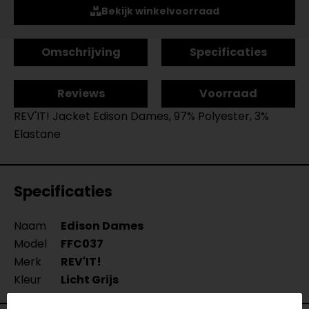
Bekijk winkelvoorraad
Omschrijving
Specificaties
Reviews
Voorraad
REV'IT! Jacket Edison Dames, 97% Polyester, 3%
Elastane
Specificaties
Naam
Edison Dames
Model
FFC037
Merk
REV'IT!
Kleur
Licht Grijs