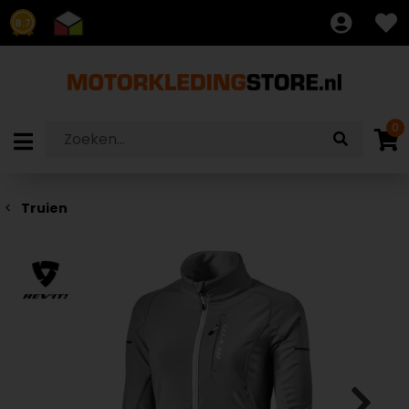
8.7
0
Truien