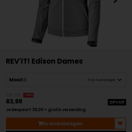
REV'IT! Edison Dames
Maat:
S
3 tot 4 werkdagen
119,99
-30%
83,99
OP=OP
Je bespaart 36,00 + gratis verzending
In winkelwagen