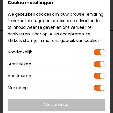
Cookie instellingen
het product bekijken & passen en staan onze
verkoopmedewerkers voor je klaar met advies.
We gebruiken cookies om jouw browse-ervaring
Bekijk onze andere
zomer motorhandschoenen.
te verbeteren, gepersonaliseerde advertenties
of inhoud weer te geven en ons verkeer te
analyseren. Door op ‘Alles accepteren’ te
Specificaties
klikken, stem je in met ons gebruik van cookies.
Noodzakelijk
Naam
Dirt 4 Dames
Motorhandschoenen
Statistieken
Model
FGS208
Merk
REV'IT!
Voorkeuren
Kleur
Zwart
Manchetlengte
Kort
Marketing
Materiaal
Leer
Rijstijl
Touring, Adventure
Alles afwijzen
Seizoen
Zomer
Thermovoering
Nee