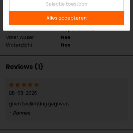
Selectie toestaan
Ja/Nee
Touch tip aanwezig
Ja
Alles accepteren
Ventilatie
Meshpanelen,
Geperforeerd
Vizier wisser
Nee
Waterdicht
Nee
Reviews (1)
08-03-2026
geen toelichting gegeven
- Bonnes