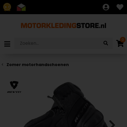
8.7
0
Zomer motorhandschoenen