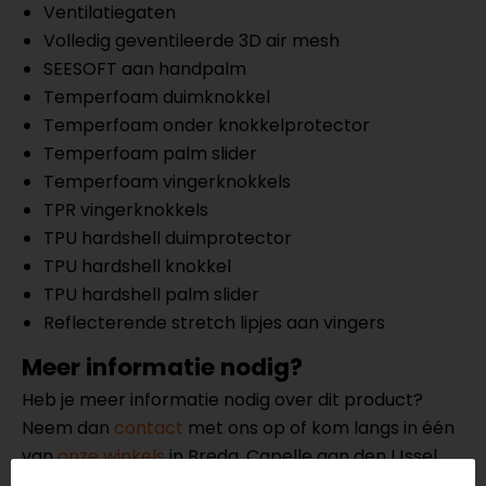
Ventilatiegaten
Volledig geventileerde 3D air mesh
SEESOFT aan handpalm
Temperfoam duimknokkel
Temperfoam onder knokkelprotector
Temperfoam palm slider
Temperfoam vingerknokkels
TPR vingerknokkels
TPU hardshell duimprotector
TPU hardshell knokkel
TPU hardshell palm slider
Reflecterende stretch lipjes aan vingers
Meer informatie nodig?
Heb je meer informatie nodig over dit product?
Neem dan
contact
met ons op of kom langs in één
van
onze winkels
in Breda, Capelle aan den IJssel,
Eindhoven, Vianen of Apeldoorn. In de winkels kun je