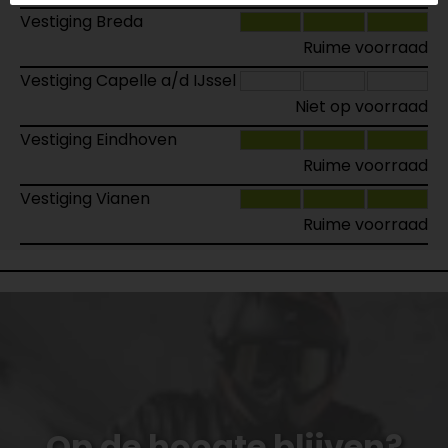
Vestiging Breda
Ruime voorraad
Vestiging Capelle a/d IJssel
Niet op voorraad
Vestiging Eindhoven
Ruime voorraad
Vestiging Vianen
Ruime voorraad
Op de hoogte blijven?