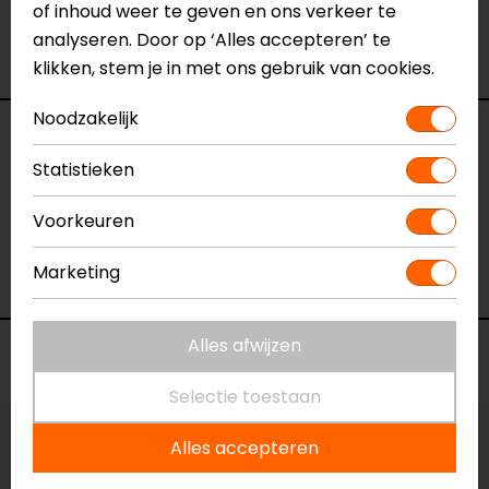
of inhoud weer te geven en ons verkeer te
verkoopmedewerkers voor je klaar met advies.
analyseren. Door op ‘Alles accepteren’ te
Bekijk onze andere
olie & smeermiddelen.
klikken, stem je in met ons gebruik van cookies.
Noodzakelijk
Specificaties
Statistieken
Naam
N-TECH Pro R 10W50 1L
Voorkeuren
Model
74316
Merk
Putoline
Marketing
Kleur
Blauw
Alles afwijzen
Voorraad
Selectie toestaan
Alles accepteren
Vestiging Apeldoorn
Ruime voorraad