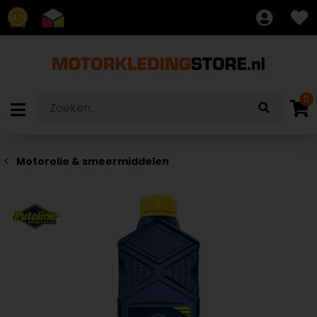
8.7
0
Motorolie & smeermiddelen