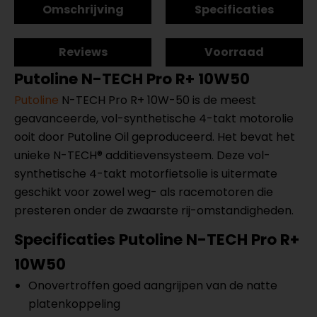
Omschrijving
Specificaties
Reviews
Voorraad
Putoline N-TECH Pro R+ 10W50
Putoline
N-TECH Pro R+ 10W-50 is de meest
geavanceerde, vol-synthetische 4-takt motorolie
ooit door Putoline Oil geproduceerd. Het bevat het
unieke N-TECH® additievensysteem. Deze vol-
synthetische 4-takt motorfietsolie is uitermate
geschikt voor zowel weg- als racemotoren die
presteren onder de zwaarste rij-omstandigheden.
Specificaties Putoline N-TECH Pro R+
10W50
Onovertroffen goed aangrijpen van de natte
platenkoppeling